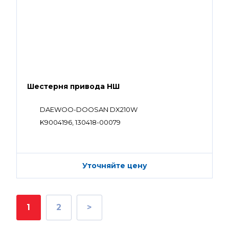
Шестерня привода НШ
DAEWOO-DOOSAN DX210W
K9004196, 130418-00079
Уточняйте цену
1
2
>