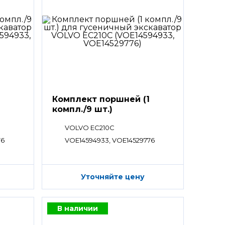
Комплект поршней (1
компл./9 шт.)
VOLVO EC210C
76
VOE14594933, VOE14529776
Уточняйте цену
В наличии