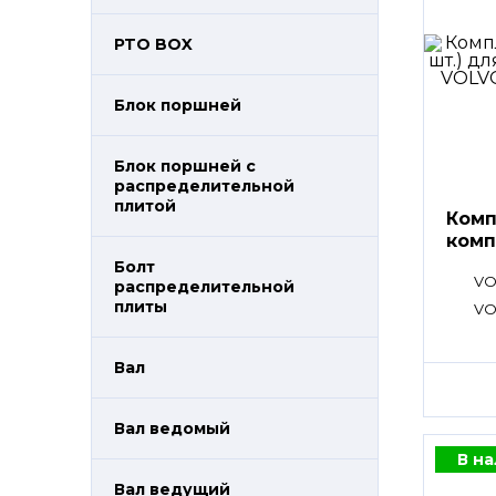
PTO BOX
Блок поршней
Блок поршней c
распределительной
плитой
Комп
комп
Болт
VO
распределительной
плиты
VO
Вал
Вал ведомый
В н
Вал ведущий