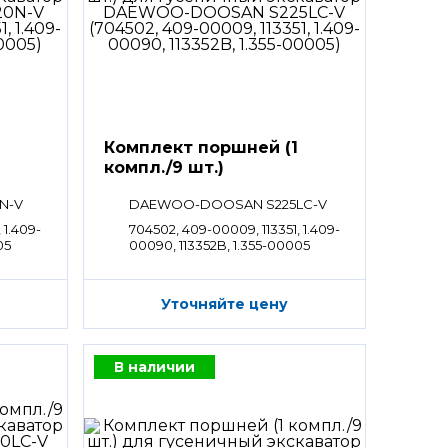
Комплект поршней (1
компл./9 шт.)
N-V
DAEWOO-DOOSAN S225LC-V
 1.409-
704502, 409-00009, 113351, 1.409-
05
00090, 113352B, 1.355-00005
Уточняйте цену
В наличии