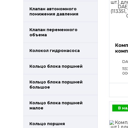
Клапан автономного
понижения давления
Клапан переменного
объема
Комп
Колокол гидронасоса
комп
DA
Кольцо блока поршней
113
00
Кольцо блока поршней
большое
Кольцо блока поршней
В н
малое
Кольцо поршня