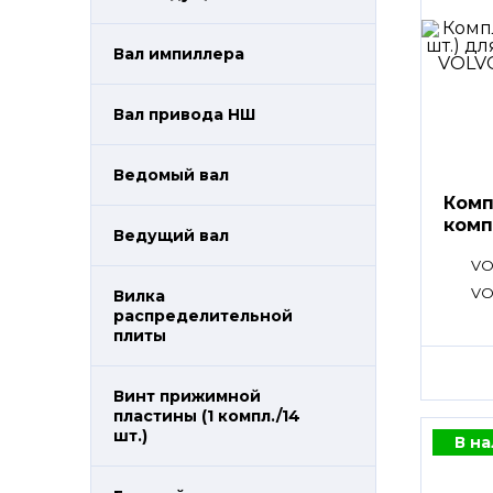
Вал импиллера
Вал привода НШ
Ведомый вал
Комп
комп
Ведущий вал
VO
VO
Вилка
распределительной
плиты
Винт прижимной
пластины (1 компл./14
шт.)
В н