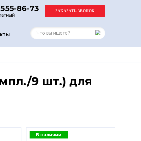
 555-86-73
латный
АКТЫ
пл./9 шт.) для
В наличии