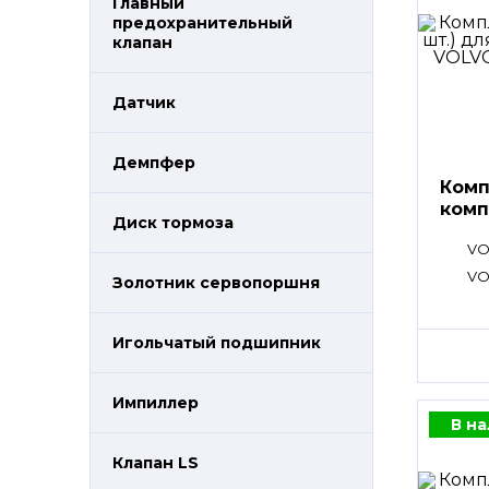
Главный
предохранительный
клапан
Датчик
Демпфер
Комп
комп
Диск тормоза
VO
VO
Золотник сервопоршня
Игольчатый подшипник
Импиллер
В н
Клапан LS