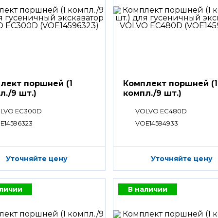
лект поршней (1
Комплект поршней (1
л./9 шт.)
компл./9 шт.)
LVO EC300D
VOLVO EC480D
E14596323
VOE14594933
Уточняйте цену
Уточняйте цену
аличии
В наличии