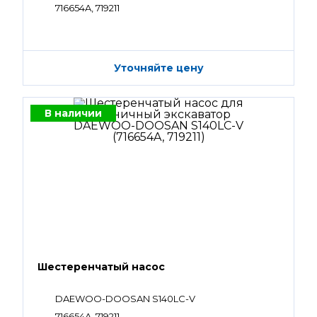
716654A, 719211
Уточняйте цену
В наличии
Шестеренчатый насос
DAEWOO-DOOSAN S140LC-V
716654A, 719211