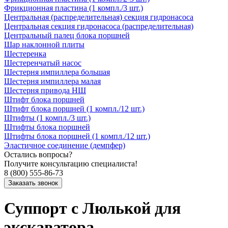
Фрикционная пластина (1 компл./3 шт.)
Центральная (распределительная) секция гидронасоса
Центральная секция гидронасоса (распределительная)
Центральный палец блока поршней
Шар наклонной плиты
Шестеренка
Шестеренчатый насос
Шестерня импиллера большая
Шестерня импиллера малая
Шестерня привода НШ
Штифт блока поршней
Штифт блока поршней (1 компл./12 шт.)
Штифты (1 компл./3 шт.)
Штифты блока поршней
Штифты блока поршней (1 компл./12 шт.)
Эластичное соединение (демпфер)
Остались вопросы?
Получите консультацию специалиста!
8 (800) 555-86-73
Суппорт с Люлькой для
экскаватора