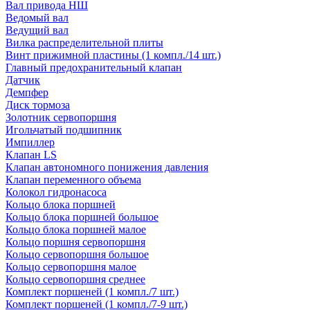
Вал привода НШ
Ведомый вал
Ведущий вал
Вилка распределительной плиты
Винт прижимной пластины (1 компл./14 шт.)
Главный предохранительный клапан
Датчик
Демпфер
Диск тормоза
Золотник сервопоршня
Игольчатый подшипник
Импиллер
Клапан LS
Клапан автономного понижения давления
Клапан переменного объема
Колокол гидронасоса
Кольцо блока поршней
Кольцо блока поршней большое
Кольцо блока поршней малое
Кольцо поршня сервопоршня
Кольцо сервопоршня большое
Кольцо сервопоршня малое
Кольцо сервопоршня среднее
Комплект поршеней (1 компл./7 шт.)
Комплект поршеней (1 компл./7-9 шт.)