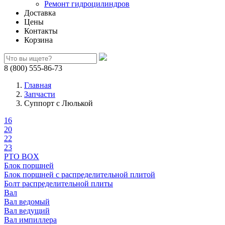
Ремонт гидроцилиндров
Доставка
Цены
Контакты
Корзина
8 (800) 555-86-73
Главная
Запчасти
Суппорт с Люлькой
16
20
22
23
PTO BOX
Блок поршней
Блок поршней c распределительной плитой
Болт распределительной плиты
Вал
Вал ведомый
Вал ведущий
Вал импиллера