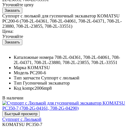
Уточняйте цену
Суппорт с люлькой для гусеничный экскаватор KOMATSU
PC200-6 (708-2L-04361, 708-2L-04061, 708-2L-04371, 708-2L-
23880, 708-2L-23855, 708-2L-33551)
Цена:
Уточняйте
Каталожные номера
708-2L-04361, 708-2L-04061, 708-
2L-04371, 708-2L-23880, 708-2L-23855, 708-2L-33551
Марка
KOMATSU
Модель
PC200-6
Тип запчасти
Суппорт с люлькой
Тип
Гусеничный экскаватор
Код
kompc2006mp8
В наличии
Суппорт с Люлькой
KOMATSU PC350-7