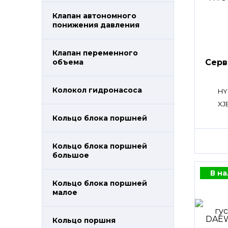
Клапан автономного
понижения давления
Клапан переменного
Сер
объема
Колокол гидронасоса
HY
XJ
Кольцо блока поршней
Кольцо блока поршней
большое
В н
Кольцо блока поршней
малое
Кольцо поршня