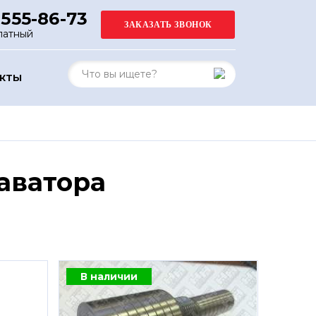
 555-86-73
латный
АКТЫ
аватора
В наличии