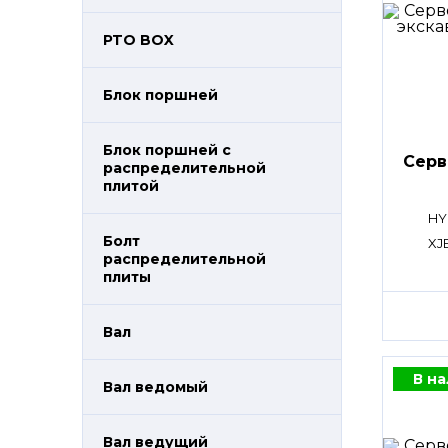
PTO BOX
Блок поршней
Блок поршней c
Сер
распределительной
плитой
HY
Болт
XJ
распределительной
плиты
Вал
В н
Вал ведомый
Вал ведущий