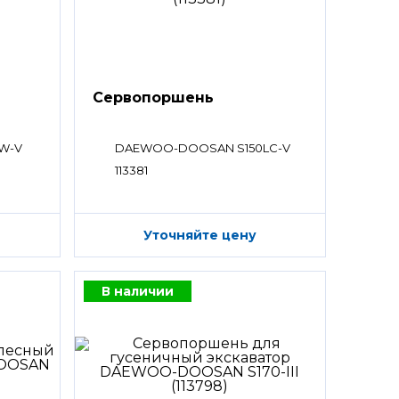
Сервопоршень
W-V
DAEWOO-DOOSAN S150LC-V
113381
Уточняйте цену
В наличии