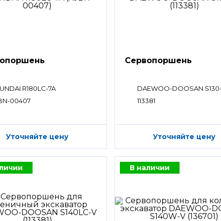
вопоршень
Сервопоршень
UNDAI R180LC-7A
DAEWOO-DOOSAN S130-I
BN-00407
113381
Уточняйте цену
Уточняйте цену
аличии
В наличии