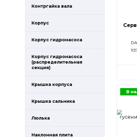
Контргайка вала
Корпус
Сер
Корпус гидронасоса
DA
11
Корпус гидронасоса
(распределительная
секция)
Крышка корпуса
В н
Крышка сальника
Люлька
Наклонная плита