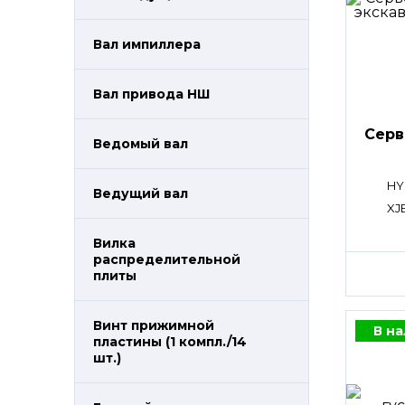
Вал импиллера
Вал привода НШ
Сер
Ведомый вал
HY
Ведущий вал
XJ
Вилка
распределительной
плиты
Винт прижимной
В н
пластины (1 компл./14
шт.)