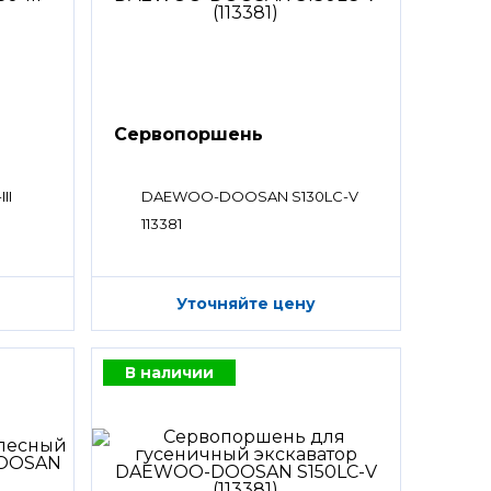
Сервопоршень
II
DAEWOO-DOOSAN S130LC-V
113381
Уточняйте цену
В наличии