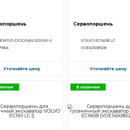
вопоршень
Сервопоршень
EWOO-DOOSAN S200W-V
VOLVO EC140B LC
3798A
VOE14508528
Уточняйте цену
Уточняйте цену
аличии
В наличии