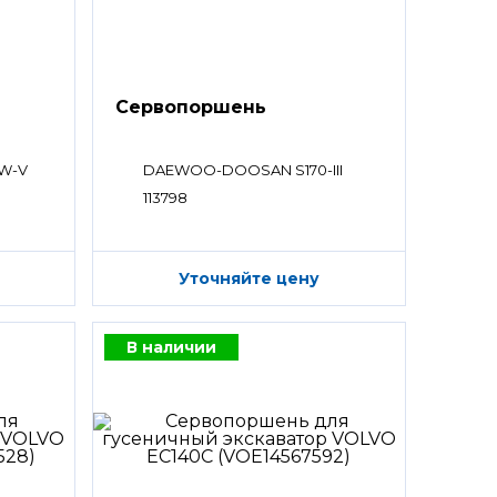
Сервопоршень
W-V
DAEWOO-DOOSAN S170-III
113798
Уточняйте цену
В наличии