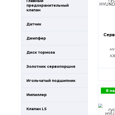
Главный
предохранительный
клапан
Датчик
Сер
Демпфер
HY
Диск тормоза
XJ
Золотник сервопоршня
Игольчатый подшипник
В н
Импиллер
Клапан LS