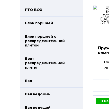
PTO BOX
Блок поршней
Блок поршней c
распределительной
плитой
Пруж
комп
Болт
DA
распределительной
плиты
211
Вал
Вал ведомый
В н
Вал ведущий