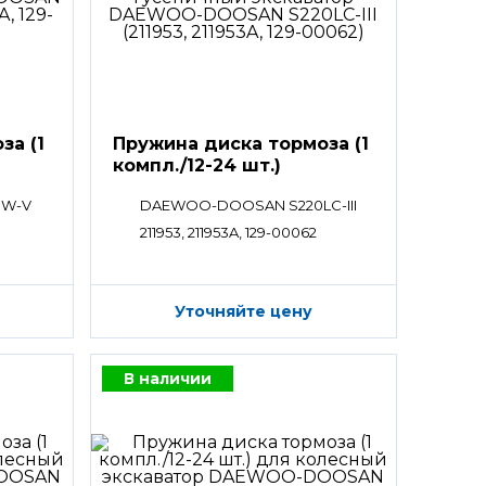
за (1
Пружина диска тормоза (1
компл./12-24 шт.)
0W-V
DAEWOO-DOOSAN S220LC-III
211953, 211953A, 129-00062
Уточняйте цену
В наличии