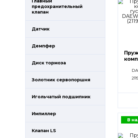
Главный
предохранительный
клапан
Датчик
Демпфер
Пруж
комп
Диск тормоза
DA
211
Золотник сервопоршня
Игольчатый подшипник
Импиллер
В н
Клапан LS