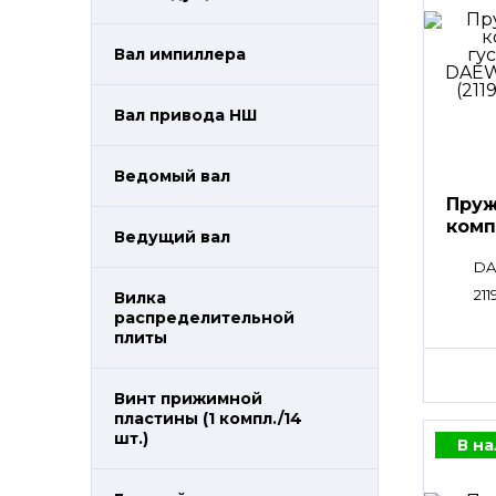
Вал импиллера
Вал привода НШ
Ведомый вал
Пруж
комп
Ведущий вал
DA
211
Вилка
распределительной
плиты
Винт прижимной
пластины (1 компл./14
шт.)
В н