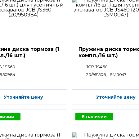
ина диска тормоза (1
Пружина диска тормо
л./16 шт.)
компл./16 шт.)
B JS360
JCB JS460
/950984
20/951506, LSM0047
Уточняйте цену
Уточняйте цену
аличии
В наличии