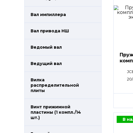
Вал импиллера
Вал привода НШ
Ведомый вал
Пруж
комп
Ведущий вал
JC
20
Вилка
распределительной
плиты
Винт прижимной
пластины (1 компл./14
шт.)
В н