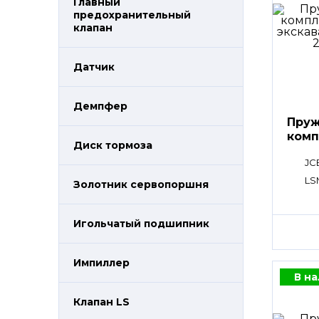
Главный
предохранительный
клапан
Датчик
Демпфер
Пруж
комп
Диск тормоза
JC
LS
Золотник сервопоршня
Игольчатый подшипник
Импиллер
В н
Клапан LS