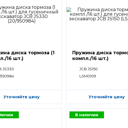
ина диска тормоза (1
Пружина диска тормо
л./16 шт.)
компл./16 шт.)
B JS330
JCB JS150
/950984
LSM0109
Уточняйте цену
Уточняйте цену
аличии
В наличии