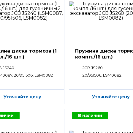
ина диска тормоза (1
Пружина диска тормо
л./16 шт.)
компл./16 шт.)
B JS240
JCB JS260
M0087, 20/951506, LSM0082
20/951506, LSM0082
Уточняйте цену
Уточняйте цену
аличии
В наличии