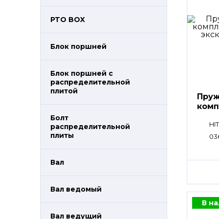
PTO BOX
Блок поршней
Блок поршней c
распределительной
плитой
Пруж
комп
Болт
HI
распределительной
плиты
03
Вал
Вал ведомый
В н
Вал ведущий