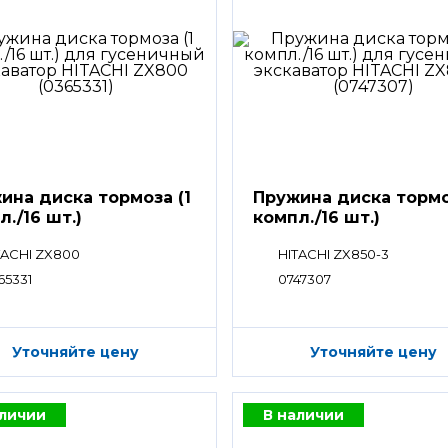
ина диска тормоза (1
Пружина диска тормо
л./16 шт.)
компл./16 шт.)
TACHI ZX800
HITACHI ZX850-3
65331
0747307
Уточняйте цену
Уточняйте цену
аличии
В наличии