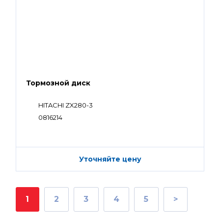
Тормозной диск
HITACHI ZX280-3
0816214
Уточняйте цену
1
2
3
4
5
>