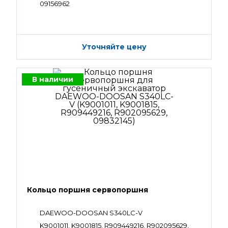
09156962
Уточняйте цену
В наличии
Кольцо поршня сервопоршня
DAEWOO-DOOSAN S340LC-V
K9001011, K9001815, R909449216, R902095629,