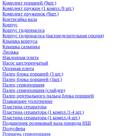
Комплект поршней (9шт.)
Комплект пружин (1 компл./9 шт.)
Комплект пружинок (9шт.)
Контргайка вала
Корпус
Корпус гидронасоса
Корпус гидронасоса (распределительная секция)
Крышка корпуса
Крышка сальника
Люлька
Наклонная плита
Насос шестеренчатый
Опорная плита
Палец блока поршней (3 шт.)
Палец блока поршней (3шт.)
Палец сервопоршня
Палец сервопоршня (слайдер)
Палец центрального пальца блока поршней
Плавающее уплотнение
Пластина сепаратора
Пластина сепаратора (1 компл./1-4 шт.)
Пластина сепаратора (1 компл./4 шт.)
Подшипник роликовый вала привода НШ
Полусфера
Поршень сервопоршня