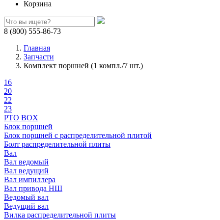
Корзина
8 (800) 555-86-73
Главная
Запчасти
Комплект поршней (1 компл./7 шт.)
16
20
22
23
PTO BOX
Блок поршней
Блок поршней c распределительной плитой
Болт распределительной плиты
Вал
Вал ведомый
Вал ведущий
Вал импиллера
Вал привода НШ
Ведомый вал
Ведущий вал
Вилка распределительной плиты