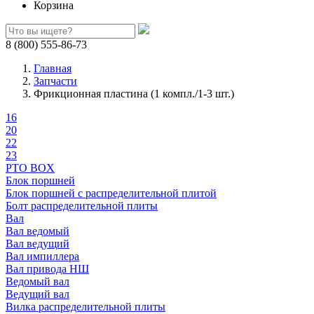
Корзина
8 (800) 555-86-73
Главная
Запчасти
Фрикционная пластина (1 компл./1-3 шт.)
16
20
22
23
PTO BOX
Блок поршней
Блок поршней c распределительной плитой
Болт распределительной плиты
Вал
Вал ведомый
Вал ведущий
Вал импиллера
Вал привода НШ
Ведомый вал
Ведущий вал
Вилка распределительной плиты