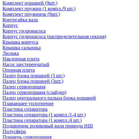
Комплект поршней (9шт.)
Комплект пружин (1 компл./9 шт.)
Комплект пружинок (9шт.)
Контргайка вала
Корпус
Корпус гидронасоса
Корпус гидронасоса (распределительная секция)
Крышка корпуса
Крышка сальника
Люлька
Наклонная плита
Насос шестеренчатый
Опорная плита
Палец блока поршней (3 шт.)
Палец блока поршней (3шт.)
Палец сервопоршня
Палец сервопоршня (слайдер)
Палец центрального пальца блока поршней
Плавающее уплотнение
Пластина сепаратора
Пластина сепаратора (1 компл./1-4 шт.)
Пластина сепаратора (1 компл./4 шт.)
Подшипник роликовый вала привода НШ
Полусфера
Поршень сервопоршня