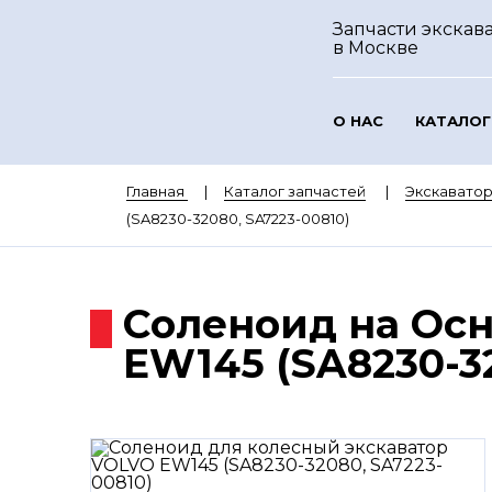
Запчасти экскава
в Москве
О НАС
КАТАЛОГ
Главная
Каталог запчастей
Экскавато
(SA8230-32080, SA7223-00810)
Соленоид на Ос
EW145 (SA8230-32