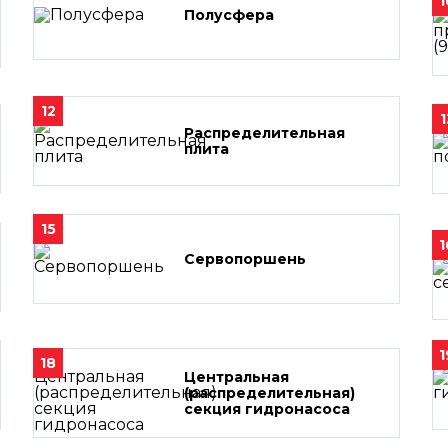
1
Полусфера
12
1
Распределительная
плита
15
1
Сервопоршень
1
18
Центральная
(распределительная)
секция гидронасоса