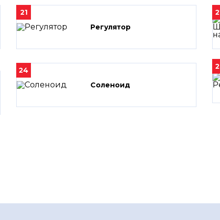
21
2
Регулятор
2
24
Соленоид