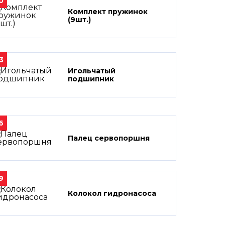
0
Комплект пружинок
(9шт.)
3
Игольчатый
подшипник
6
Палец сервопоршня
9
Колокол гидронасоса