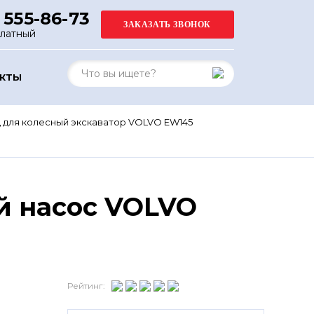
 555-86-73
платный
АКТЫ
 для колесный экскаватор VOLVO EW145
й насос VOLVO
Рейтинг: