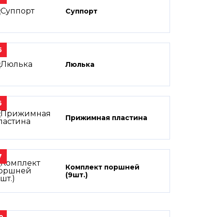
Суппорт
5
Люлька
6
Прижимная пластина
7
Комплект поршней
(9шт.)