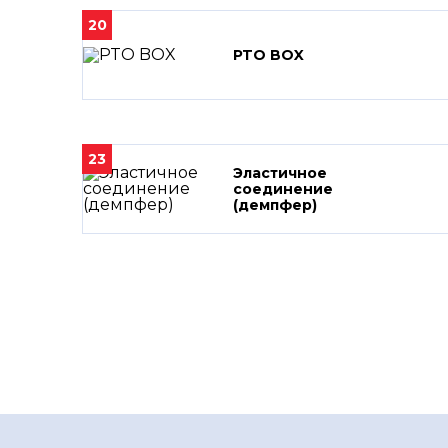
20
PTO BOX
23
Эластичное
соединение
(демпфер)