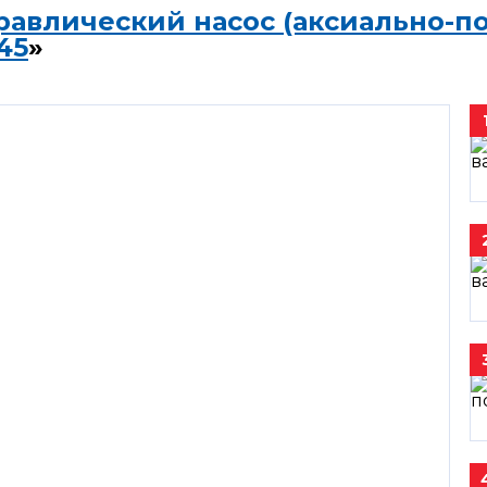
равлический насос (аксиально-п
45
»