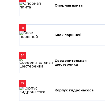
Опорная плита
11
Блок поршней
14
Соеденительная
шестеренка
17
Корпус гидронасоса