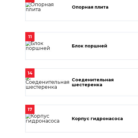
Опорная плита
11
Блок поршней
14
Соеденительная
шестеренка
17
Корпус гидронасоса