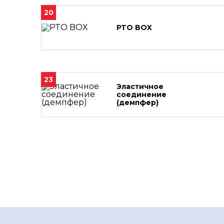
20
PTO BOX
23
Эластичное
соединение
(демпфер)