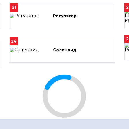
21
2
Регулятор
2
24
Соленоид