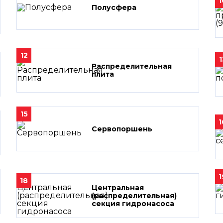
1
Полусфера
12
1
Распределительная
плита
15
1
Сервопоршень
1
18
Центральная
(распределительная)
секция гидронасоса