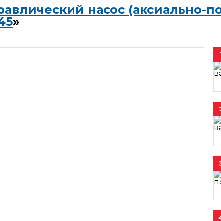
равлический насос (аксиально-п
45
»