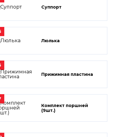
Суппорт
5
Люлька
6
Прижимная пластина
7
Комплект поршней
(9шт.)