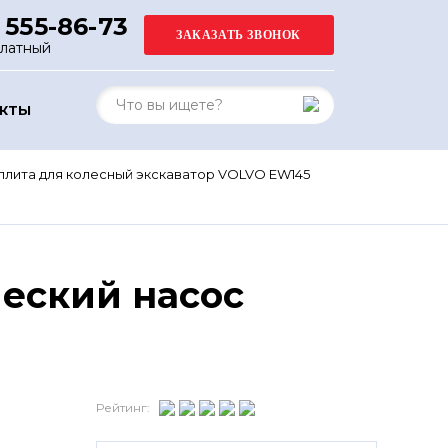
 555-86-73
платный
АКТЫ
плита для колесный экскаватор VOLVO EW145
еский насос
Рейтинг: