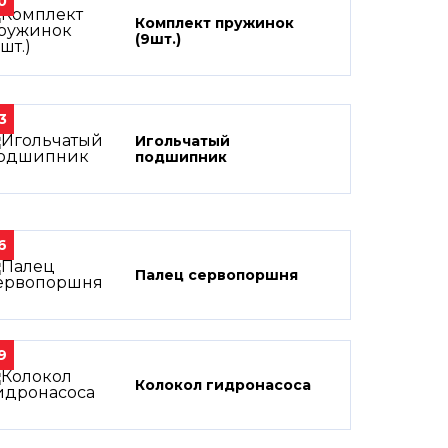
0
Комплект пружинок
(9шт.)
3
Игольчатый
подшипник
6
Палец сервопоршня
9
Колокол гидронасоса