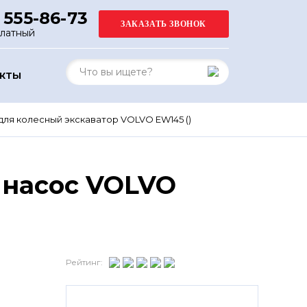
 555-86-73
платный
АКТЫ
ля колесный экскаватор VOLVO EW145 ()
 насос VOLVO
Рейтинг: