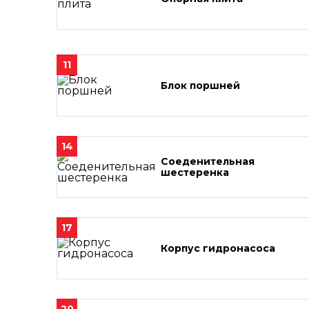
11
Блок поршней
14
Соеденительная
шестеренка
17
Корпус гидронасоса