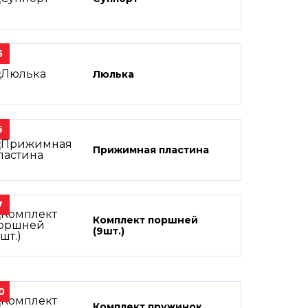
5
Люлька
6
Прижимная пластина
7
Комплект поршней
(9шт.)
0
Комплект пружинок