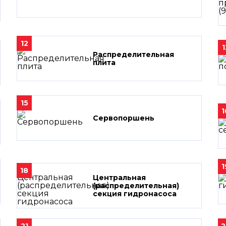
12
1
Распределительная
плита
15
1
Сервопоршень
1
18
Центральная
(распределительная)
секция гидронасоса