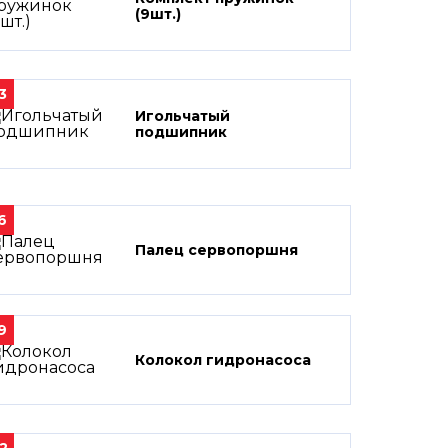
(9шт.)
3
Игольчатый
подшипник
6
Палец сервопоршня
9
Колокол гидронасоса