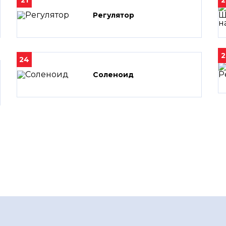
21
2
Регулятор
2
24
Соленоид