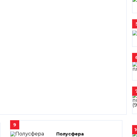
9
1
Полусфера