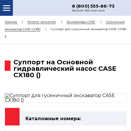
8 (800) 555-86-73
Звонок бесплатный
О НАС
Главная
Каталог запчастей
Экскаваторы CASE
Гусеничный
экскаватор CASE CX180
Суппорт для гусеничный экскаватор CASE CX180
КАТАЛОГ ЗАПЧАСТЕЙ
()
РЕМОНТ
ДОСТАВКА
Суппорт на Основной
ЦЕНЫ
гидравлический насос CASE
CX180 ()
КОНТАКТЫ
Каталожные номера: