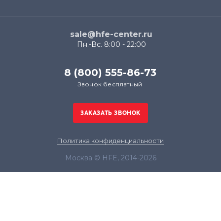
sale@hfe-center.ru
Пн.-Вс. 8:00 - 22:00
8 (800) 555-86-73
Звонок бесплатный
Политика конфиденциальности
Москва © HFE, 2014-2026
Продолжая использовать наш сайт, вы даёте
согласие на обработку файлов cookie в целях
функционирования сайта и сбора статистики в
соответствии с
политикой конфиденциальности