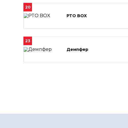
20
PTO BOX
23
Демпфер