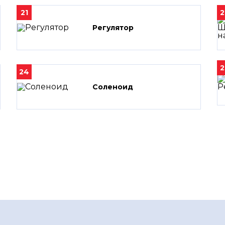
21
2
Регулятор
2
24
Соленоид