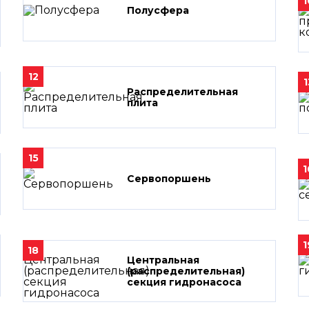
1
Полусфера
12
1
Распределительная
плита
15
1
Сервопоршень
1
18
Центральная
(распределительная)
секция гидронасоса