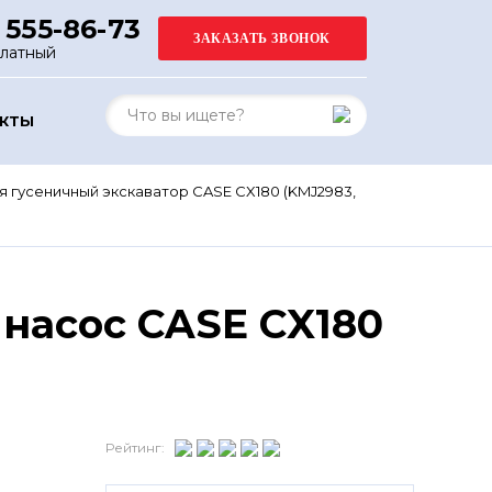
 555-86-73
платный
АКТЫ
я гусеничный экскаватор CASE CX180 (KMJ2983,
насос CASE CX180
Рейтинг: