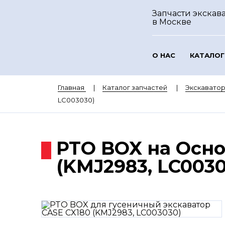
Запчасти экскава
в Москве
О НАС
КАТАЛОГ
Главная
Каталог запчастей
Экскавато
LC003030)
PTO BOX на Осно
(KMJ2983, LC0030