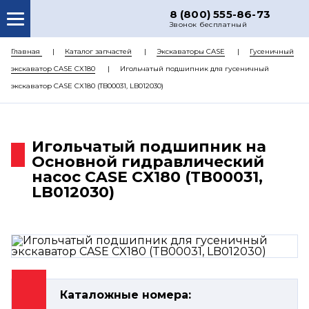
8 (800) 555-86-73
Звонок бесплатный
О НАС
Главная
Каталог запчастей
Экскаваторы CASE
Гусеничный
экскаватор CASE CX180
Игольчатый подшипник для гусеничный
КАТАЛОГ ЗАПЧАСТЕЙ
экскаватор CASE CX180 (TB00031, LB012030)
РЕМОНТ
ДОСТАВКА
Игольчатый подшипник на
ЦЕНЫ
Основной гидравлический
насос CASE CX180 (TB00031,
КОНТАКТЫ
LB012030)
Каталожные номера: