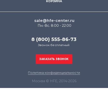
КОРЗИНА
sale@hfe-center.ru
Пн.-Вс. 8:00 - 22:00
8 (800) 555-86-73
Звонок бесплатный
Политика конфиденциальности
Москва © HFE, 2014-2026
Продолжая использовать наш сайт, вы даёте
согласие на обработку файлов cookie в целях
функционирования сайта и сбора статистики в
соответствии с
политикой конфиденциальности