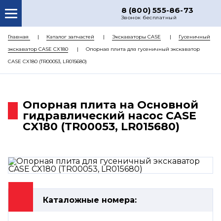
8 (800) 555-86-73
Звонок бесплатный
О НАС
Главная
Каталог запчастей
Экскаваторы CASE
Гусеничный
экскаватор CASE CX180
Опорная плита для гусеничный экскаватор
КАТАЛОГ ЗАПЧАСТЕЙ
CASE CX180 (TR00053, LR015680)
РЕМОНТ
ДОСТАВКА
Опорная плита на Основной
ЦЕНЫ
гидравлический насос CASE
CX180 (TR00053, LR015680)
КОНТАКТЫ
Каталожные номера: