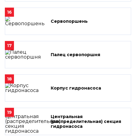
16
Сервопоршень
17
Палец сервопоршня
18
Корпус гидронасоса
19
Центральная
(распределительная) секция
гидронасоса