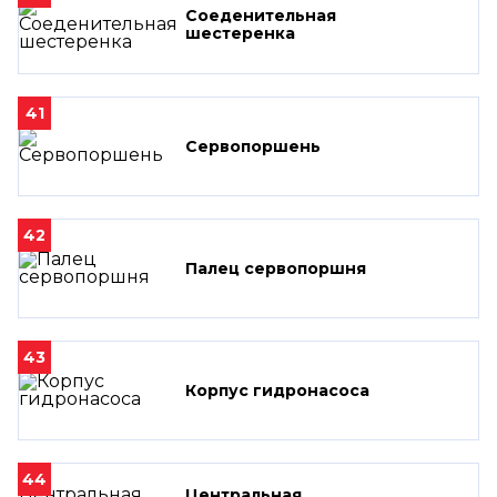
Соеденительная
шестеренка
41
Сервопоршень
42
Палец сервопоршня
43
Корпус гидронасоса
44
Центральная