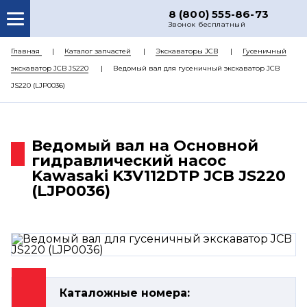
8 (800) 555-86-73
Звонок бесплатный
О НАС
Главная
Каталог запчастей
Экскаваторы JCB
Гусеничный
экскаватор JCB JS220
Ведомый вал для гусеничный экскаватор JCB
КАТАЛОГ ЗАПЧАСТЕЙ
JS220 (LJP0036)
РЕМОНТ
ДОСТАВКА
Ведомый вал на Основной
ЦЕНЫ
гидравлический насос
Kawasaki K3V112DTP JCB JS220
КОНТАКТЫ
(LJP0036)
Каталожные номера: