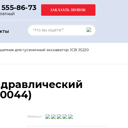
 555-86-73
платный
АКТЫ
шипник для гусеничный экскаватор JCB JS220
идравлический
P0044)
Рейтинг: