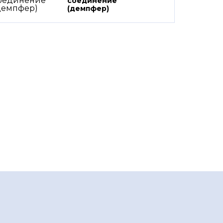
соединение
(демпфер)