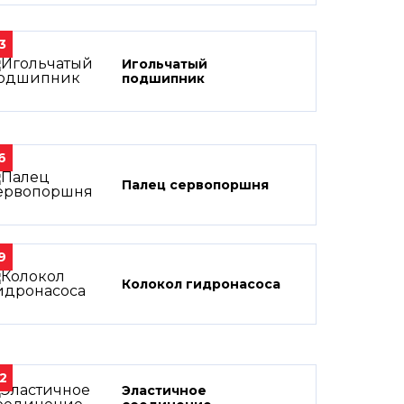
3
Игольчатый
подшипник
6
Палец сервопоршня
9
Колокол гидронасоса
2
Эластичное