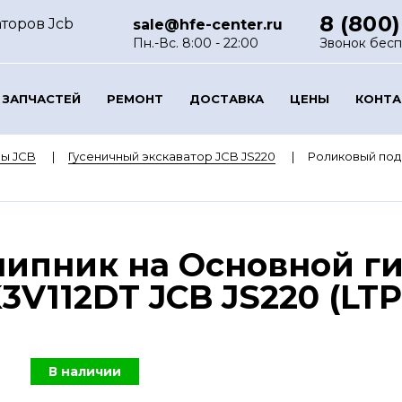
8 (800)
торов Jcb
sale@hfe-center.ru
Пн.-Вс. 8:00 - 22:00
Звонок бес
 ЗАПЧАСТЕЙ
РЕМОНТ
ДОСТАВКА
ЦЕНЫ
КОНТ
ы JCB
Гусеничный экскаватор JCB JS220
Роликовый под
ипник на Основной г
3V112DT JCB JS220 (LT
В наличии