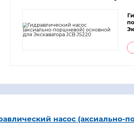
Ги
по
Эк
равлический насос (аксиально-п