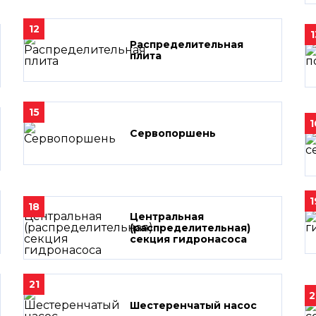
12
1
Распределительная
плита
15
1
Сервопоршень
1
18
Центральная
(распределительная)
секция гидронасоса
21
2
Шестеренчатый насос