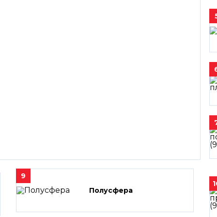
9
1
Полусфера