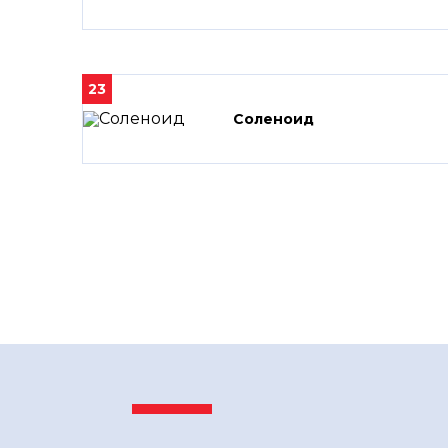
23
Соленоид