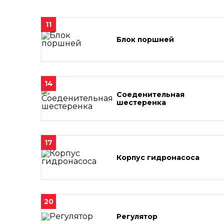
11
Блок поршней
14
Соеденительная
шестеренка
17
Корпус гидронасоса
20
Регулятор