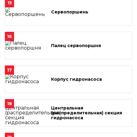
15
Сервопоршень
16
Палец сервопоршня
17
Корпус гидронасоса
18
Центральная
(распределительная) секция
гидронасоса