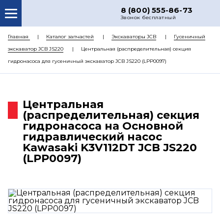
8 (800) 555-86-73
Звонок бесплатный
О НАС
Главная
Каталог запчастей
Экскаваторы JCB
Гусеничный
экскаватор JCB JS220
Центральная (распределительная) секция
КАТАЛОГ ЗАПЧАСТЕЙ
гидронасоса для гусеничный экскаватор JCB JS220 (LPP0097)
РЕМОНТ
ДОСТАВКА
Центральная
ЦЕНЫ
(распределительная) секция
гидронасоса на Основной
КОНТАКТЫ
гидравлический насос
Kawasaki K3V112DT JCB JS220
(LPP0097)