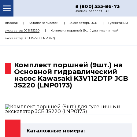
8 (800) 555-86-73
Звонок бесплатный
О НАС
Главная
Каталог запчастей
Экскаваторы JCB
Гусеничный
экскаватор JCB JS220
Комплект поршней (9шт.) для гусеничный
КАТАЛОГ ЗАПЧАСТЕЙ
экскаватор JCB JS220 (LNP0173)
РЕМОНТ
ДОСТАВКА
Комплект поршней (9шт.) на
ЦЕНЫ
Основной гидравлический
насос Kawasaki K3V112DTP JCB
КОНТАКТЫ
JS220 (LNP0173)
Каталожные номера: