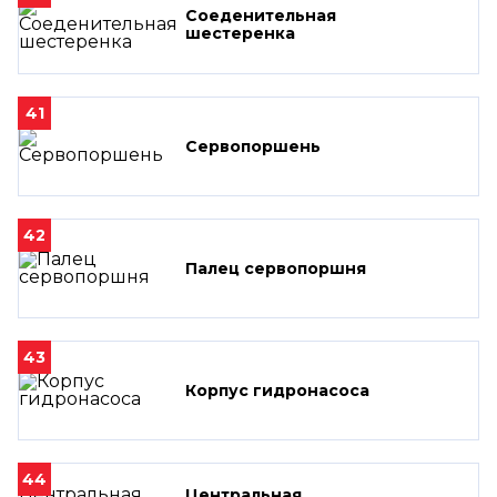
Соеденительная
шестеренка
41
Сервопоршень
42
Палец сервопоршня
43
Корпус гидронасоса
44
Центральная