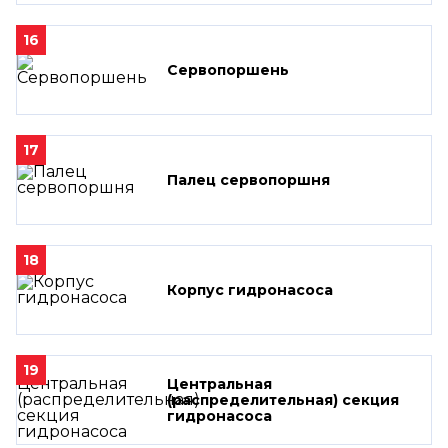
16
Сервопоршень
17
Палец сервопоршня
18
Корпус гидронасоса
19
Центральная
(распределительная) секция
гидронасоса