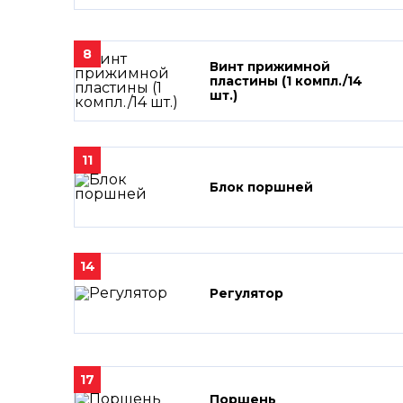
8
Винт прижимной
пластины (1 компл./14
шт.)
11
Блок поршней
14
Регулятор
17
Поршень