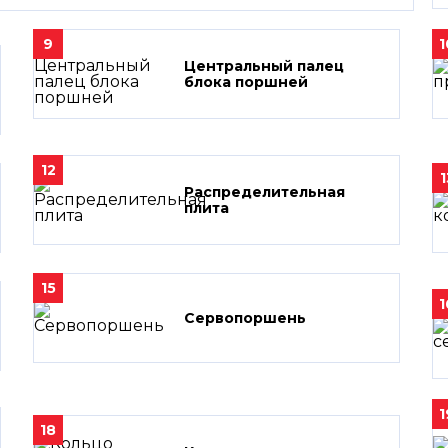
9
1
Центральный палец
блока поршней
12
1
Распределительная
плита
15
1
Сервопоршень
1
18