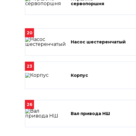
сервопоршня
20
Насос шестеренчатый
23
Корпус
26
Вал привода НШ