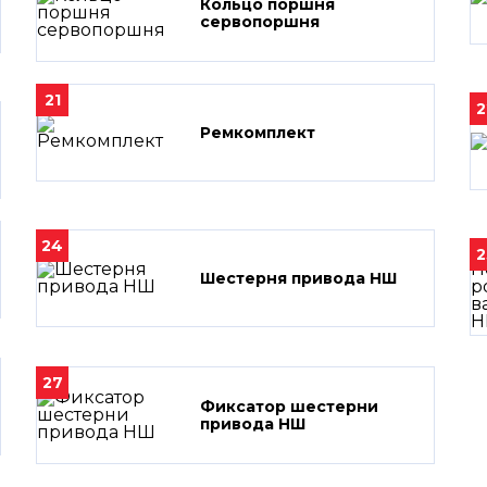
Кольцо поршня
сервопоршня
21
2
Ремкомплект
24
2
Шестерня привода НШ
27
Фиксатор шестерни
привода НШ