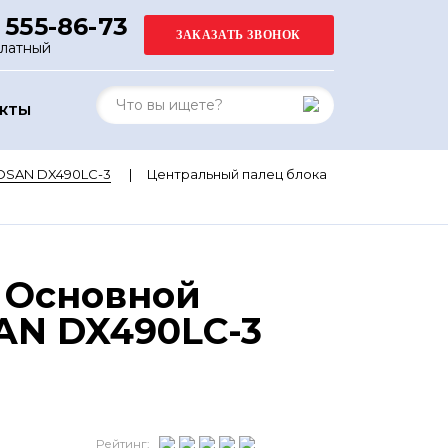
 555-86-73
платный
АКТЫ
OSAN DX490LC-3
Центральный палец блока
 Основной
AN DX490LC-3
Рейтинг: