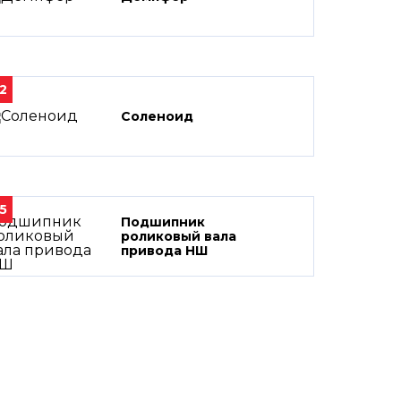
2
Соленоид
5
Подшипник
роликовый вала
привода НШ