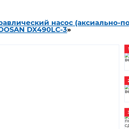
равлический насос (аксиально-п
OOSAN DX490LC-3
»