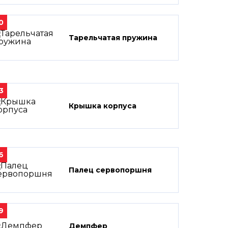
0
Тарельчатая пружина
3
Крышка корпуса
6
Палец сервопоршня
9
Демпфер