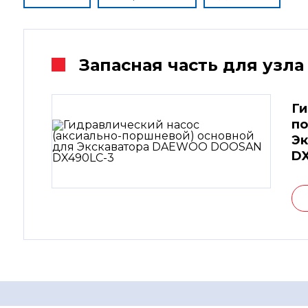
Запасная часть для узла
Ги
по
Э
DX