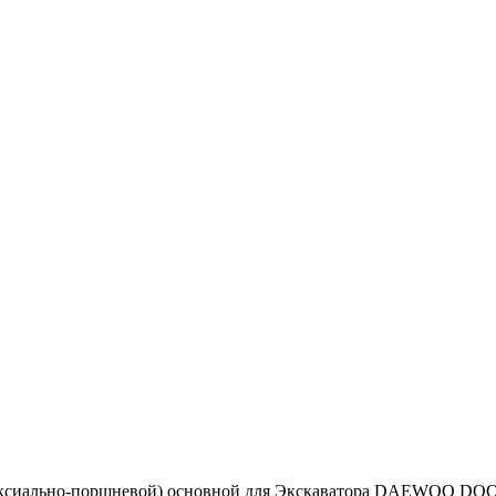
(аксиально-поршневой) основной для Экскаватора DAEWOO D