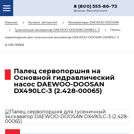
8 (800) 555-86-73
Звонок бесплатный
О НАС
Главная
Каталог запчастей
Экскаваторы DAEWOO-DOOSAN
Гусеничный экскаватор DAEWOO-DOOSAN DX490LC-3
Палец
КАТАЛОГ ЗАПЧАСТЕЙ
сервопоршня для гусеничный экскаватор DAEWOO-DOOSAN DX490LC-3
РЕМОНТ
(2.428-00065)
ДОСТАВКА
ЦЕНЫ
Палец сервопоршня на
Основной гидравлический
КОНТАКТЫ
насос DAEWOO-DOOSAN
DX490LC-3 (2.428-00065)