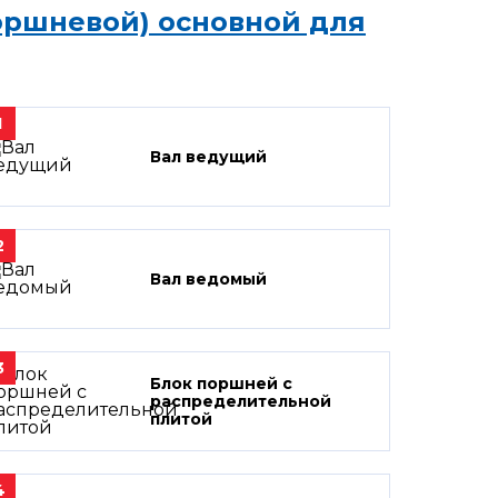
оршневой) основной для
1
Вал ведущий
2
Вал ведомый
3
Блок поршней c
распределительной
плитой
4