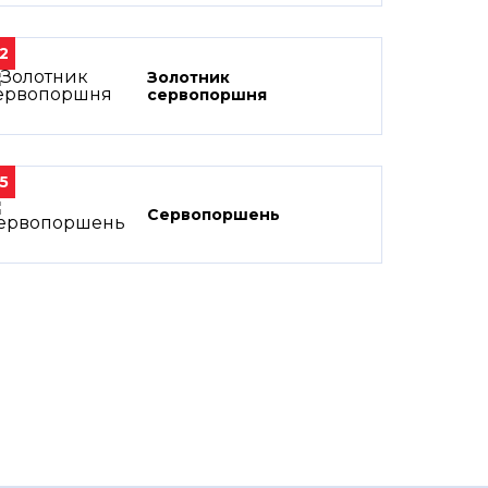
2
Золотник
сервопоршня
5
Сервопоршень