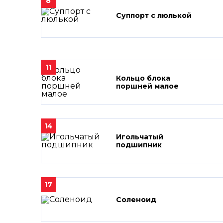
8
Суппорт с люлькой
11
Кольцо блока
поршней малое
14
Игольчатый
подшипник
17
Соленоид