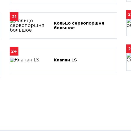
2
21
Кольцо сервопоршня
большое
2
24
Клапан LS