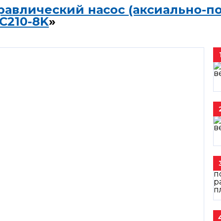
равлический насос (аксиально-п
C210-8K
»