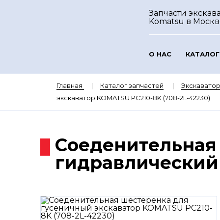
Запчасти экскав
Komatsu
в Москв
О НАС
КАТАЛОГ
Главная
Каталог запчастей
Экскавато
экскаватор KOMATSU PC210-8K (708-2L-42230)
Соеденительная
гидравлический 