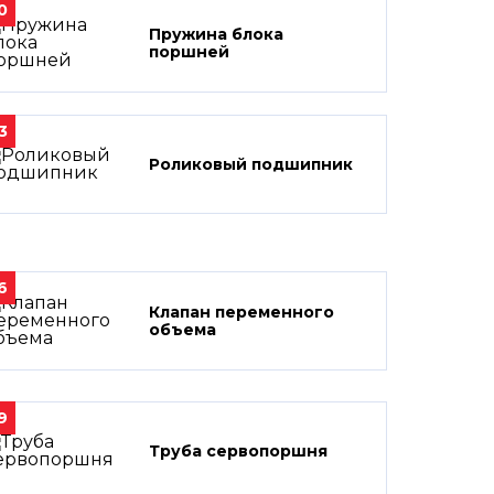
0
Пружина блока
поршней
3
Роликовый подшипник
6
Клапан переменного
объема
9
Труба сервопоршня