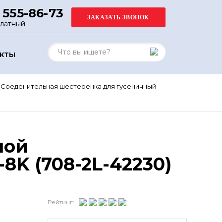
 555-86-73
платный
АКТЫ
Соеденительная шестеренка для гусеничный
ной
K (708-2L-42230)
Рейтинг: