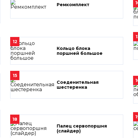
1
Ремкомплект
1
12
Кольцо блока
поршней большое
15
1
Соеденительная
шестеренка
1
18
Палец сервопоршня
(слайдер)