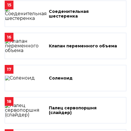
15
Соеденительная
шестеренка
16
Клапан переменного объема
17
Соленоид
18
Палец сервопоршня
(слайдер)