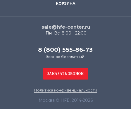
КОРЗИНА
sale@hfe-center.ru
Пн.-Вс. 8:00 - 22:00
8 (800) 555-86-73
Звонок бесплатный
Политика конфиденциальности
Москва © HFE, 2014-2026
Продолжая использовать наш сайт, вы даёте
согласие на обработку файлов cookie в целях
функционирования сайта и сбора статистики в
соответствии с
политикой конфиденциальности