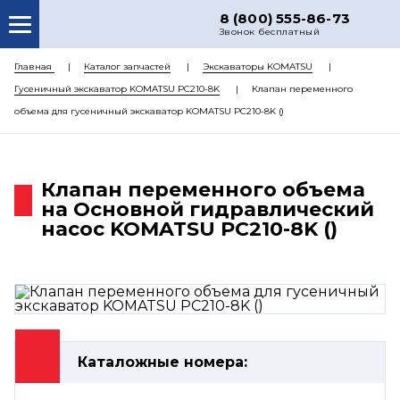
8 (800) 555-86-73
Звонок бесплатный
О НАС
Главная
Каталог запчастей
Экскаваторы KOMATSU
Гусеничный экскаватор KOMATSU PC210-8K
Клапан переменного
КАТАЛОГ ЗАПЧАСТЕЙ
объема для гусеничный экскаватор KOMATSU PC210-8K ()
РЕМОНТ
ДОСТАВКА
Клапан переменного объема
ЦЕНЫ
на Основной гидравлический
насос KOMATSU PC210-8K ()
КОНТАКТЫ
Каталожные номера: