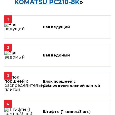
KOMATSU PC210-8K
»
1
Вал ведущий
2
Вал ведомый
3
Блок поршней c
распределительной плитой
4
Штифты (1 компл./3 шт.)