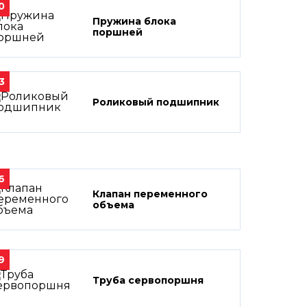
0
Пружина блока
поршней
3
Роликовый подшипник
6
Клапан переменного
объема
9
Труба сервопоршня