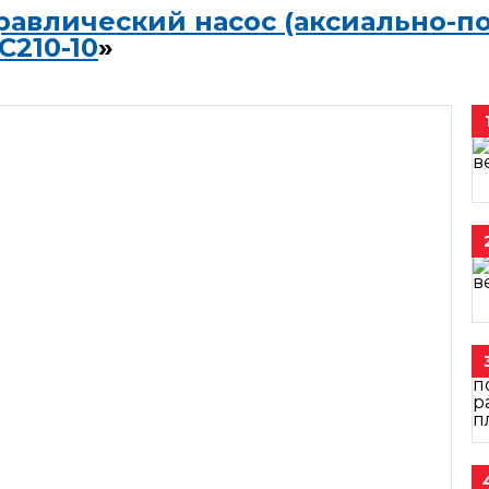
равлический насос (аксиально-п
C210-10
»