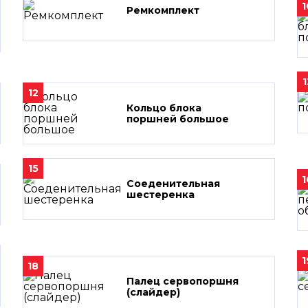
1
Ремкомплект
1
12
Кольцо блока
поршней большое
15
1
Соеденительная
шестеренка
1
18
Палец сервопоршня
(слайдер)