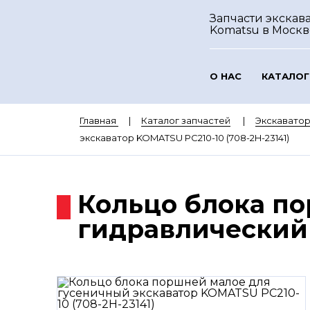
Запчасти экскав
Komatsu
в Москв
О НАС
КАТАЛОГ
Главная
Каталог запчастей
Экскавато
экскаватор KOMATSU PC210-10 (708-2H-23141)
Кольцо блока п
гидравлический 