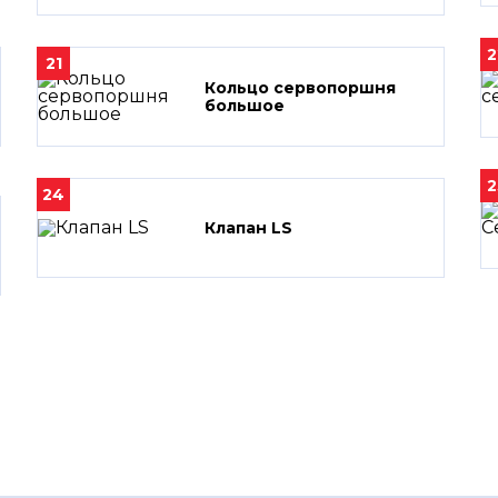
2
21
Кольцо сервопоршня
большое
2
24
Клапан LS