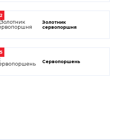
2
Золотник
сервопоршня
5
Сервопоршень