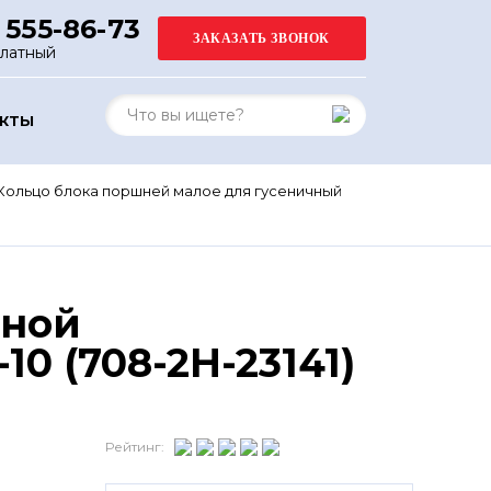
 555-86-73
платный
АКТЫ
Кольцо блока поршней малое для гусеничный
вной
0 (708-2H-23141)
Рейтинг: