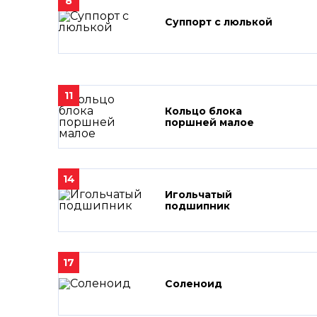
8
Суппорт с люлькой
11
Кольцо блока
поршней малое
14
Игольчатый
подшипник
17
Соленоид