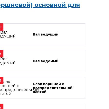
оршневой) основной для
1
Вал ведущий
2
Вал ведомый
3
Блок поршней c
распределительной
плитой
4