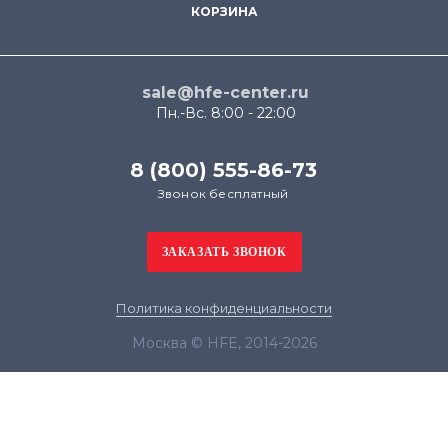
КОРЗИНА
sale@hfe-center.ru
Пн.-Вс. 8:00 - 22:00
8 (800) 555-86-73
Звонок бесплатный
Политика конфиденциальности
Москва © HFE, 2014-2026
Продолжая использовать наш сайт, вы даёте
согласие на обработку файлов cookie в целях
функционирования сайта и сбора статистики в
соответствии с
политикой конфиденциальности