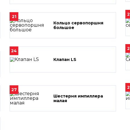
2
21
Кольцо сервопоршня
большое
2
24
Клапан LS
2
27
Шестерня импиллера
малая