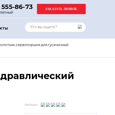
 555-86-73
платный
АКТЫ
Золотник сервопоршня для гусеничный
идравлический
Рейтинг: