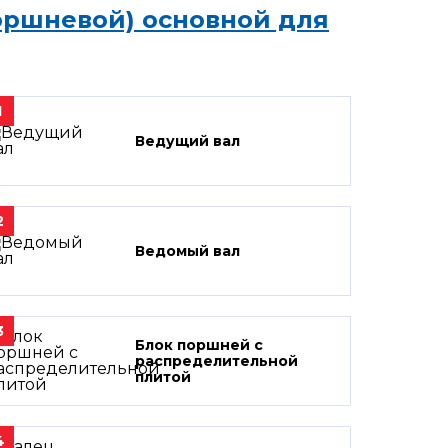
оршневой) основной для
1
Ведущий вал
2
Ведомый вал
3
Блок поршней c
распределительной
плитой
4