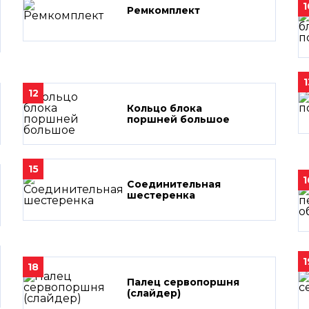
1
Ремкомплект
1
12
Кольцо блока
поршней большое
15
1
Соединительная
шестеренка
1
18
Палец сервопоршня
(слайдер)