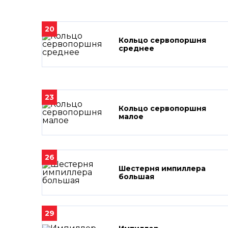
20
Кольцо сервопоршня
среднее
23
Кольцо сервопоршня
малое
26
Шестерня импиллера
большая
29