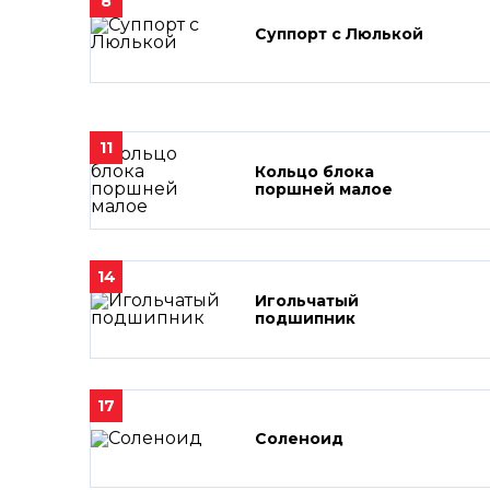
8
Суппорт с Люлькой
11
Кольцо блока
поршней малое
14
Игольчатый
подшипник
17
Соленоид