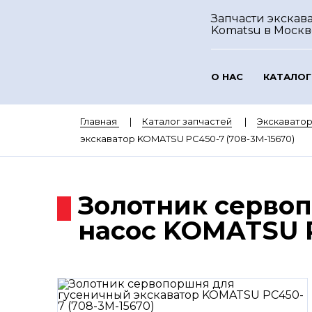
Запчасти экскав
Komatsu
в Москв
О НАС
КАТАЛОГ
Главная
Каталог запчастей
Экскавато
экскаватор KOMATSU PC450-7 (708-3M-15670)
Золотник серво
насос KOMATSU P