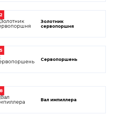
2
Золотник
сервопоршня
5
Сервопоршень
8
Вал импиллера