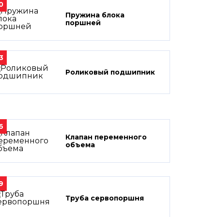
0
Пружина блока
поршней
3
Роликовый подшипник
6
Клапан переменного
объема
9
Труба сервопоршня