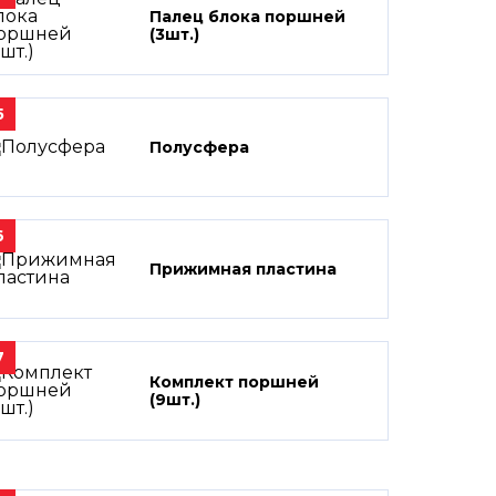
Палец блока поршней
(3шт.)
5
Полусфера
6
Прижимная пластина
7
Комплект поршней
(9шт.)