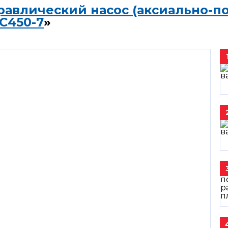
равлический насос (аксиально-п
C450-7
»