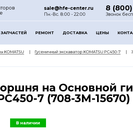
8 (800)
аторов
sale@hfe-center.ru
е
Пн.-Вс. 8:00 - 22:00
Звонок бес
 ЗАПЧАСТЕЙ
РЕМОНТ
ДОСТАВКА
ЦЕНЫ
КОНТ
ры KOMATSU
Гусеничный экскаватор KOMATSU PC450-7
поршня на Основной г
C450-7 (708-3M-15670)
В наличии