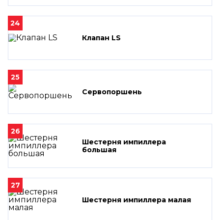
24
Клапан LS
25
Сервопоршень
26
Шестерня импиллера
большая
27
Шестерня импиллера малая