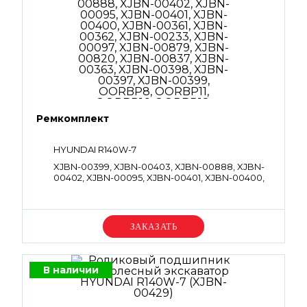
Ремкомплект
HYUNDAI R140W-7
XJBN-00399, XJBN-00403, XJBN-00888, XJBN-
00402, XJBN-00095, XJBN-00401, XJBN-00400,
XJBN-00361, XJBN-00362, XJBN-00233, XJBN-
00097, XJBN-00879, XJBN-00820, XJBN-00837,
XJBN-00363, XJBN-00398, XJBN-00397, XJBN-
00399, OORBP8, OORBP11, OORBP16,
Уточняйте цену
OORBP18, OORBG30, OORBG85, OORBG115,
OORBG120, OT2BP16, OT2BG30, PTCV35V,
OORBP24, OORBG95, OORBG145, OT2BP18,
OT2BG35, PTCV40V
В наличии