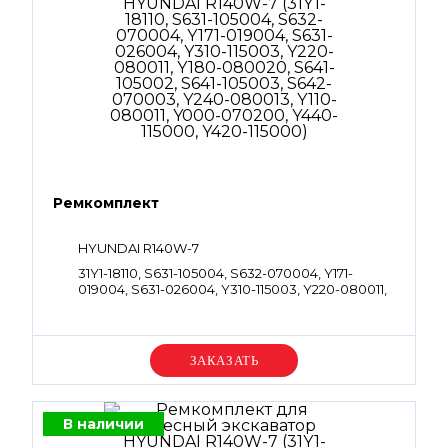
Ремкомплект
HYUNDAI R140W-7
31Y1-18110, S631-105004, S632-070004, Y171-
019004, S631-026004, Y310-115003, Y220-080011,
Y180-080020, S641-105002, S641-105003, S642-
070003, Y240-080013, Y110-080011, Y000-
070200, Y440-115000, Y420-115000
Уточняйте цену
В наличии