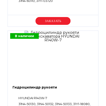
31N4-60110, 31Y1-03720
Уточняйте цену
В наличии
Гидроцилиндр рукояти
HYUNDAI R140W-7
31N4-50130, 31N4-50132, 31N4-50133, 31Y1-18080,