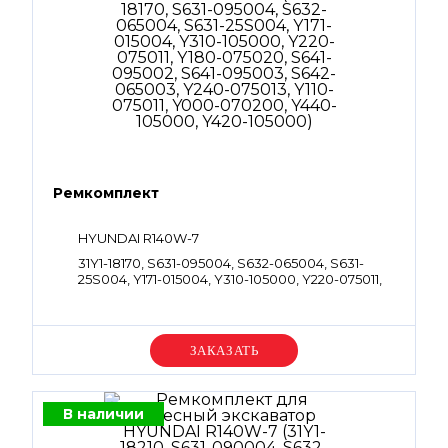
Ремкомплект
HYUNDAI R140W-7
31Y1-18170, S631-095004, S632-065004, S631-
25S004, Y171-015004, Y310-105000, Y220-075011,
Y180-075020, S641-095002, S641-095003, S642-
065003, Y240-075013, Y110-075011, Y000-070200,
Y440-105000, Y420-105000
Уточняйте цену
В наличии