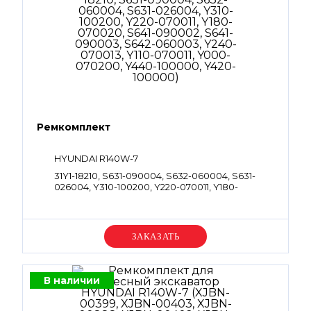
Ремкомплект
HYUNDAI R140W-7
31Y1-18210, S631-090004, S632-060004, S631-
026004, Y310-100200, Y220-070011, Y180-
070020, S641-090002, S641-090003, S642-
060003, Y240-070013, Y110-070011, Y000-
070200, Y440-100000, Y420-100000
Уточняйте цену
В наличии