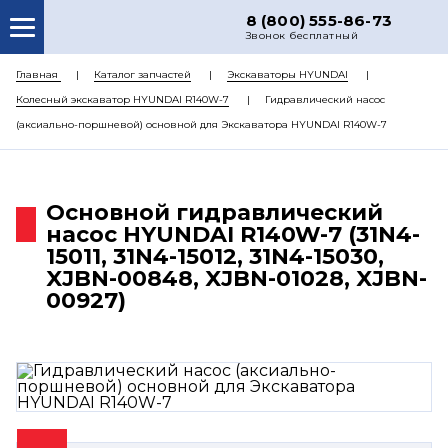
8 (800) 555-86-73
Звонок бесплатный
О НАС
Главная
Каталог запчастей
Экскаваторы HYUNDAI
Колесный экскаватор HYUNDAI R140W-7
Гидравлический насос
КАТАЛОГ ЗАПЧАСТЕЙ
(аксиально-поршневой) основной для Экскаватора HYUNDAI R140W-7
РЕМОНТ
ДОСТАВКА
Основной гидравлический
ЦЕНЫ
насос HYUNDAI R140W-7 (31N4-
15011, 31N4-15012, 31N4-15030,
КОНТАКТЫ
XJBN-00848, XJBN-01028, XJBN-
00927)