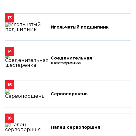
13
Игольчатый подшипник
14
Соеденительная
шестеренка
15
Сервопоршень
16
Палец сервопоршня