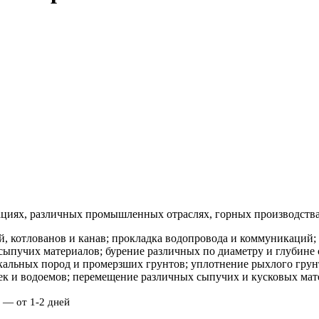
ациях, различных промышленных отраслях, горных производства
, котлованов и канав; прокладка водопровода и коммуникаций; 
сыпучих материалов; бурение различных по диаметру и глубине с
кальных пород и промерзших грунтов; уплотнение рыхлого грун
к и водоемов; перемещение различных сыпучих и кусковых мате
 — от 1-2 дней