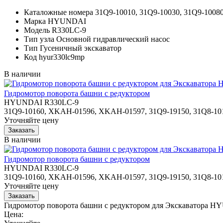
Каталожные номера
31Q9-10010, 31Q9-10030, 31Q9-1008
Марка
HYUNDAI
Модель
R330LC-9
Тип узла
Основной гидравлический насос
Тип
Гусеничный экскаватор
Код
hyur330lc9mp
В наличии
Гидромотор поворота башни с редуктором
HYUNDAI R330LC-9
31Q9-10160, XKAH-01596, XKAH-01597, 31Q9-19150, 31Q8-101
Уточняйте цену
В наличии
Гидромотор поворота башни с редуктором
HYUNDAI R330LC-9
31Q9-10160, XKAH-01596, XKAH-01597, 31Q9-19150, 31Q8-101
Уточняйте цену
Гидромотор поворота башни с редуктором для Экскаватора 
Цена: