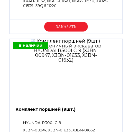
XKAH-01162, XKAH-01649, XKAY-01538, XKAY-
01539, 39Q6-11220
Уточняйте цену
В наличии
Комплект поршней (9шт.)
HYUNDAI R300LC-9
XJBN-00947, XJBN-01633, XJBN-01632