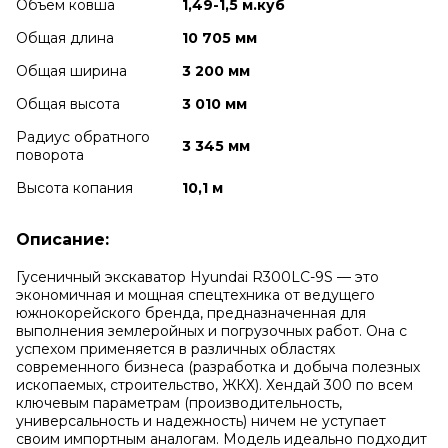
Объем ковша
1,49-1,5 м.куб
Общая длина
10 705 мм
Общая ширина
3 200 мм
Общая высота
3 010 мм
Радиус обратного
3 345 мм
поворота
Высота копания
10,1 м
Описание:
Гусеничный экскаватор Hyundai R300LC-9S — это
экономичная и мощная спецтехника от ведущего
южнокорейского бренда, предназначенная для
выполнения землеройных и погрузочных работ. Она с
успехом применяется в различных областях
современного бизнеса (разработка и добыча полезных
ископаемых, строительство, ЖКХ). Хендай 300 по всем
ключевым параметрам (производительность,
универсальность и надежность) ничем не уступает
своим импортным аналогам.
Модель идеально подходит