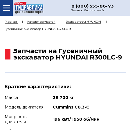
8 (800) 555-86-73
Звонок бесплатный
О НАС
Главная
Каталог запчастей
Экскаваторы HYUNDAI
Гусеничный экскаватор HYUNDAI R300LC-9
КАТАЛОГ ЗАПЧАСТЕЙ
РЕМОНТ
Запчасти на Гусеничный
ДОСТАВКА
экскаватор HYUNDAI R300LC-9
ЦЕНЫ
КОНТАКТЫ
Краткие характеристики:
Масса
29 700 кг
Модель двигателя
Cummins C8.3-C
Мощность
196 кВт/1 950 об/мин
двигателя