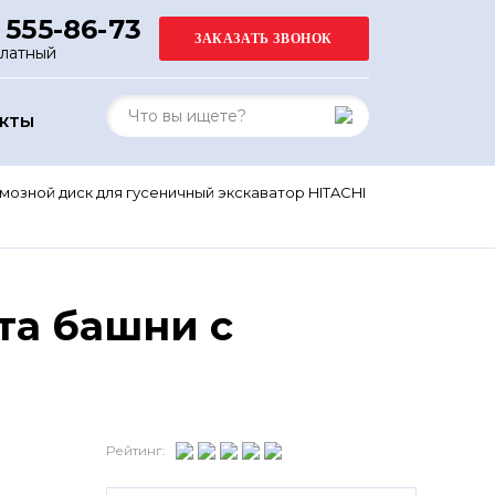
 555-86-73
платный
АКТЫ
мозной диск для гусеничный экскаватор HITACHI
та башни с
Рейтинг: