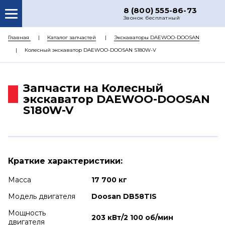
8 (800) 555-86-73
Звонок бесплатный
О НАС
Главная
Каталог запчастей
Экскаваторы DAEWOO-DOOSAN
Колесный экскаватор DAEWOO-DOOSAN S180W-V
КАТАЛОГ ЗАПЧАСТЕЙ
РЕМОНТ
Запчасти на Колесный
ДОСТАВКА
экскаватор DAEWOO-DOOSAN
S180W-V
ЦЕНЫ
КОНТАКТЫ
Краткие характеристики:
Масса
17 700 кг
Модель двигателя
Doosan DB58TIS
Мощность
203 кВт/2 100 об/мин
двигателя