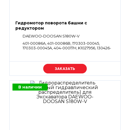
Гидромотор поворота башни с
редуктором
DAEWOO-DOOSAN S180W-V
401-00086A, 401-00086B, 170303-00045,
170303-00045A, 404-00017H, K1027956, 130426-
00012
Уточняйте цену
В наличии