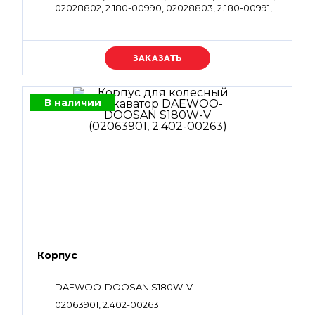
02028802, 2.180-00990, 02028803, 2.180-00991,
02028804, 2.180-00992, 02028805, 2.180-00993,
02028806, 2.180-00994, 02028807, 2.180-00995,
02028808, 2.180-00996, 02028809, 2.180-00997,
09084737, 2.180-00998
Уточняйте цену
В наличии
Корпус
DAEWOO-DOOSAN S180W-V
02063901, 2.402-00263