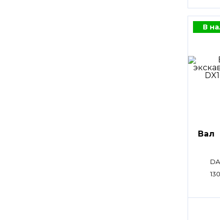
В н
Вал
DA
13