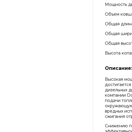
Мощность д
Объем ковш
Общая длин
Общая шир
Общая высо
Высота копа
Описание
Высокая мо
достигается
дизельных д
компании Do
подачи топл
окружающую
вредных исп
сжигания от
Снижению по
эффективнос