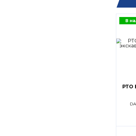
В н
PTO 
DA