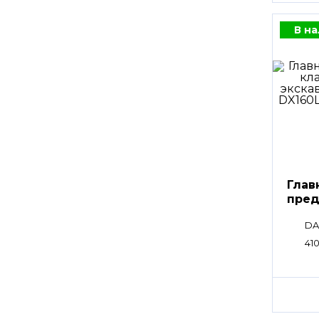
В н
Глав
пред
клап
DA
410