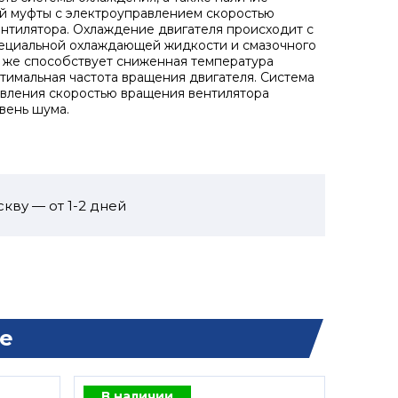
 муфты с электроуправлением скоростью
нтилятора. Охлаждение двигателя происходит с
ециальной охлаждающей жидкости и смазочного
у же способствует сниженная температура
птимальная частота вращения двигателя. Система
вления скоростью вращения вентилятора
вень шума.
кву — от 1-2 дней
е
В наличии