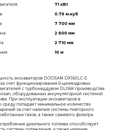
вигателя
71 кВт
а
0.76 м.куб
а
7 700 мм
ина
2 600 мм
та
2 710 мм
ния
10 м
:
щность экскаваторов DOOSAN DX160LC-3
 за счет функционирования 6-цилиндровых
вигателей с турбонаддувом DL06K производства
osan, оборудованных аккумуляторной системой
ива. При эксплуатации экскаваторов в
 среду попадает минимальное количество
арений за счет наличия системы повторного
работанных газов, а также сажевого фильтра.
требления дизельного топлива способствует
ть системы охлаждения, а также наличие