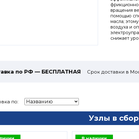
фрикционной
вращения ве
помощью сп
масла; этом
воздуха и о
электроупра
снижает уро
авка по РФ — БЕСПЛАТНАЯ
Срок доставки в Мос
вка по:
Узлы в сбор
аличии
В наличии