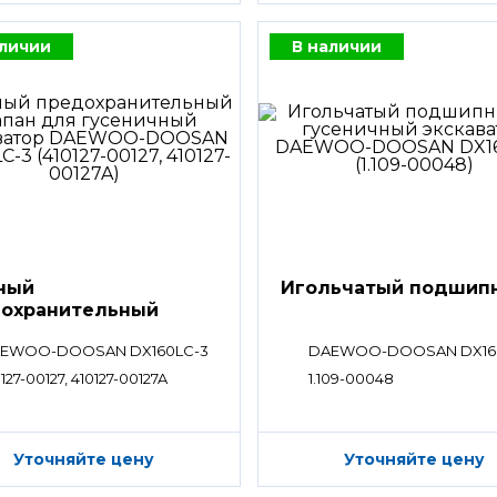
аличии
В наличии
ный
Игольчатый подшип
охранительный
ан
EWOO-DOOSAN DX160LC-3
DAEWOO-DOOSAN DX16
127-00127, 410127-00127A
1.109-00048
Уточняйте цену
Уточняйте цену