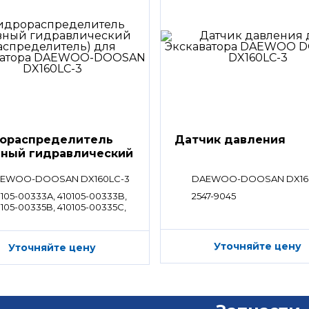
ораспределитель
Датчик давления
вный гидравлический
ределитель)
EWOO-DOOSAN DX160LC-3
DAEWOO-DOOSAN DX16
0105-00333A, 410105-00333B,
2547-9045
0105-00335B, 410105-00335C,
0105-00336B, 410105-00336C
Уточняйте цену
Уточняйте цену