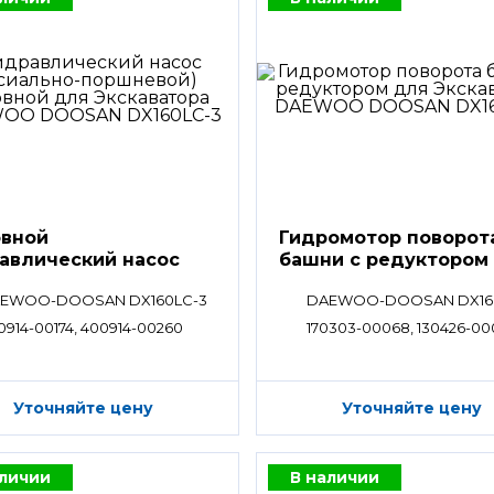
вной
Гидромотор поворот
авлический насос
башни с редуктором
EWOO-DOOSAN DX160LC-3
DAEWOO-DOOSAN DX16
0914-00174, 400914-00260
170303-00068, 130426-00
Уточняйте цену
Уточняйте цену
аличии
В наличии