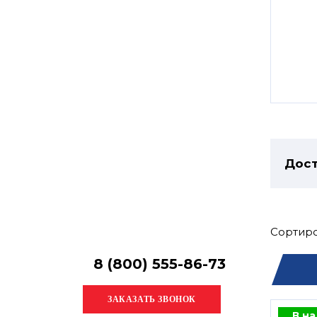
Остались
вопросы?
Получите консультацию
специалиста!
Дост
Сортиро
8 (800) 555-86-73
В н