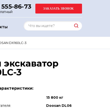
 555-86-73
платный
АКТЫ
OSAN DX160LC-3
 экскаватор
LC-3
арактеристики:
15 800 кг
гателя
Doosan DL06