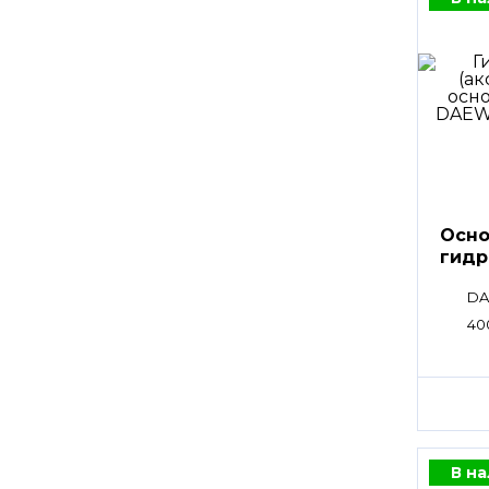
Осно
гидр
DA
40
В н