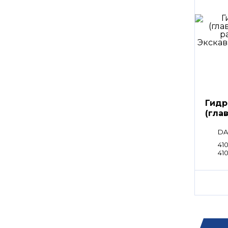
Гидр
(гла
расп
DA
41
41
41