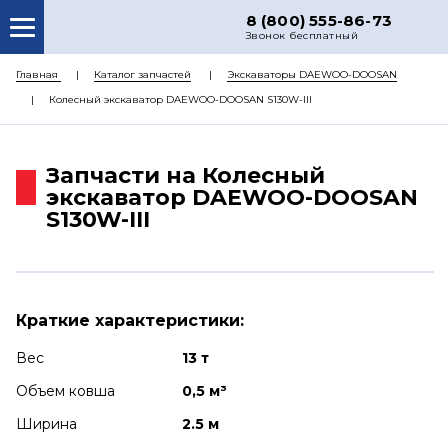
8 (800) 555-86-73
Звонок бесплатный
О НАС
Главная
Каталог запчастей
Экскаваторы DAEWOO-DOOSAN
Колесный экскаватор DAEWOO-DOOSAN S130W-III
КАТАЛОГ ЗАПЧАСТЕЙ
РЕМОНТ
Запчасти на Колесный
ДОСТАВКА
экскаватор DAEWOO-DOOSAN
S130W-III
ЦЕНЫ
КОНТАКТЫ
Краткие характеристики:
Вес
13 т
Объем ковша
0,5 м³
Ширина
2.5 м