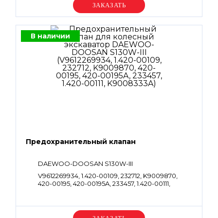
Уточняйте цену
В наличии
Предохранительный клапан
DAEWOO-DOOSAN S130W-III
V9612269934, 1.420-00109, 232712, K9009870,
420-00195, 420-00195A, 233457, 1.420-00111,
K9008333A