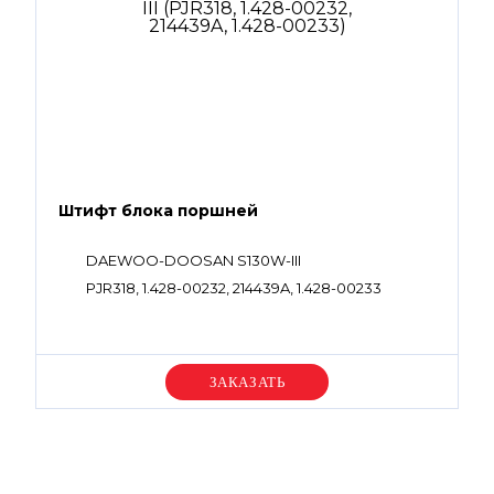
Штифт блока поршней
DAEWOO-DOOSAN S130W-III
PJR318, 1.428-00232, 214439A, 1.428-00233
Уточняйте цену