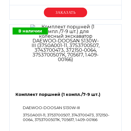
Уточняйте цену
В наличии
Комплект поршней (1 компл./7-9 шт.)
DAEWOO-DOOSAN S130W-III
37S0A001-11, 3753700507, 3743700473, 372150-
0064, 3753700507K, 705617, 1.409-00166