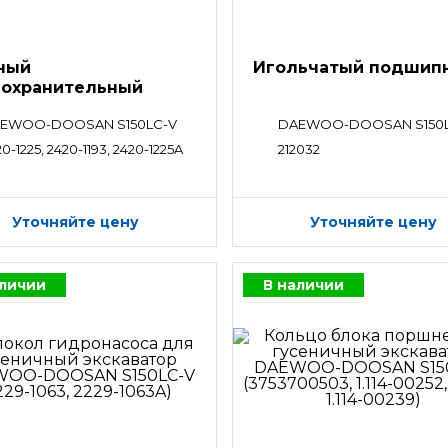
ный
Игольчатый подшип
охранительный
ан
EWOO-DOOSAN S150LC-V
DAEWOO-DOOSAN S150
0-1225, 2420-1193, 2420-1225A
212032
Уточняйте цену
Уточняйте цену
аличии
В наличии