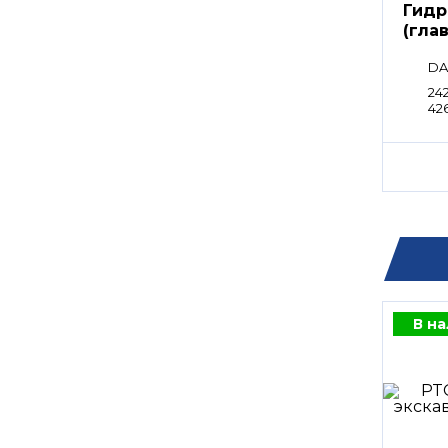
Гидр
(гла
расп
DA
242
42
E0
В н