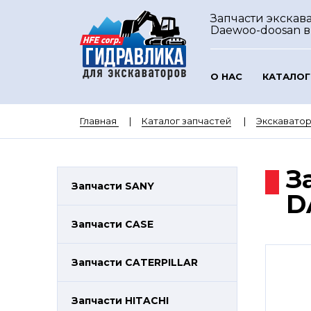
Запчасти экскав
Daewoo-doosan
в
О НАС
КАТАЛОГ
Главная
Каталог запчастей
Экскават
З
Запчасти SANY
D
Запчасти CASE
Запчасти CATERPILLAR
Запчасти HITACHI