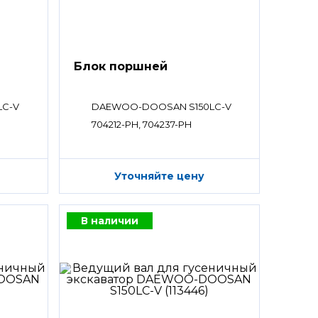
Блок поршней
LC-V
DAEWOO-DOOSAN S150LC-V
704212-PH, 704237-PH
Уточняйте цену
В наличии