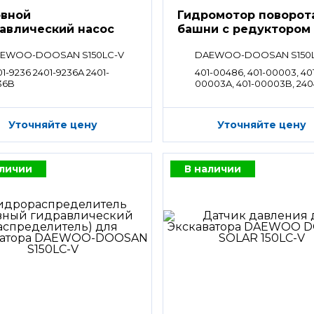
вной
Гидромотор поворот
авлический насос
башни с редуктором
EWOO-DOOSAN S150LC-V
DAEWOO-DOOSAN S150
01-9236 2401-9236A 2401-
401-00486, 401-00003, 40
36B
00003A, 401-00003B, 240
1066A, 404-00062
Уточняйте цену
Уточняйте цену
аличии
В наличии