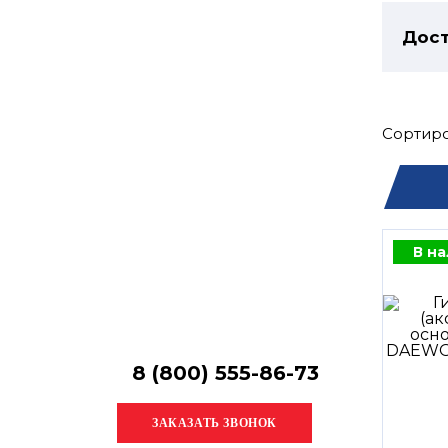
Остались
вопросы?
Дост
Получите консультацию
специалиста!
Сортиро
В н
8 (800) 555-86-73