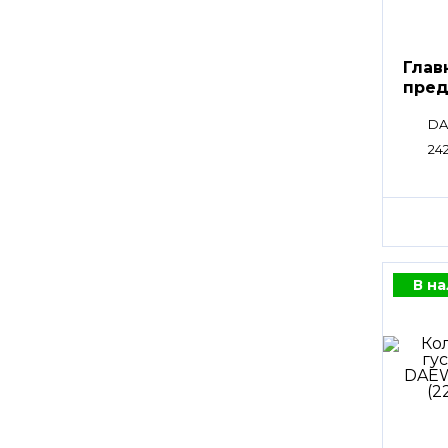
Глав
пред
клап
DA
242
В н