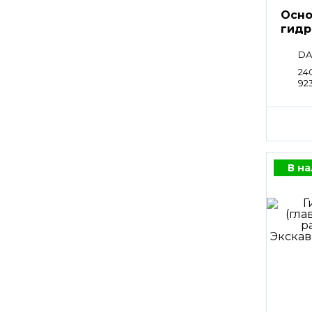
Осно
гидр
DA
24
92
В н