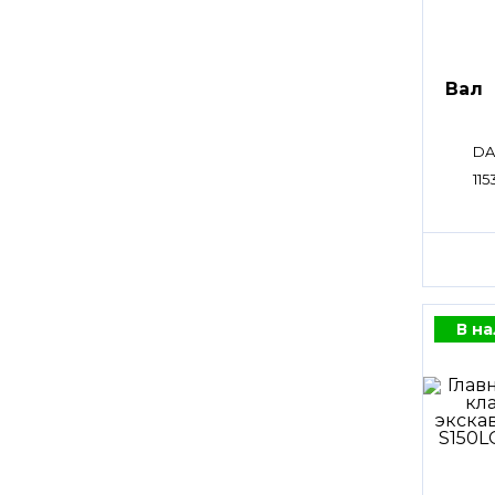
Вал
DA
115
В н