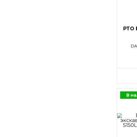
PTO 
DA
В н