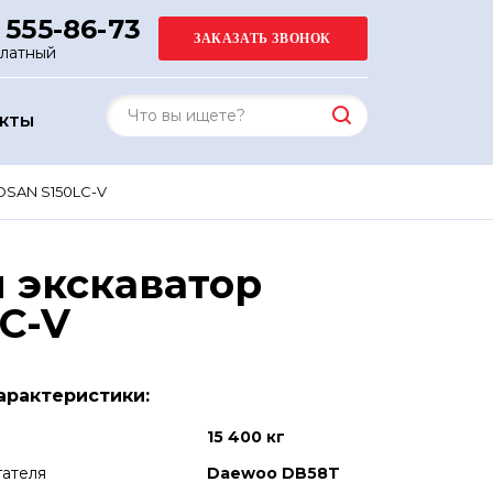
 555-86-73
платный
АКТЫ
SAN S150LC-V
 экскаватор
C-V
арактеристики:
15 400 кг
гателя
Daewoo DB58T