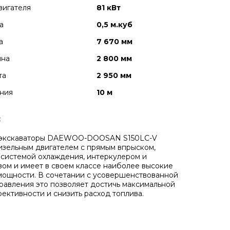
вигателя
81 кВт
а
0,5 м.куб
а
7 670 мм
ина
2 800 мм
та
2 950 мм
ния
10 м
:
 экскаваторы DAEWOO-DOOSAN S150LC-V
зельным двигателем с прямым впрыском,
системой охлаждения, интеркулером и
ом и имеет в своем классе наиболее высокие
мощности. В сочетании с усовершенствованной
равления это позволяет достичь максимальной
ективности и снизить расход топлива.