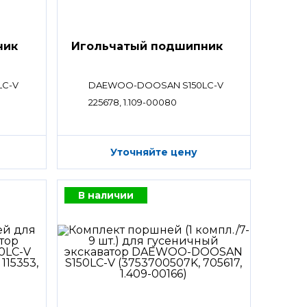
ник
Игольчатый подшипник
LC-V
DAEWOO-DOOSAN S150LC-V
225678, 1.109-00080
Уточняйте цену
В наличии