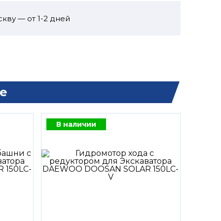
кву — от 1-2 дней
е
В наличии