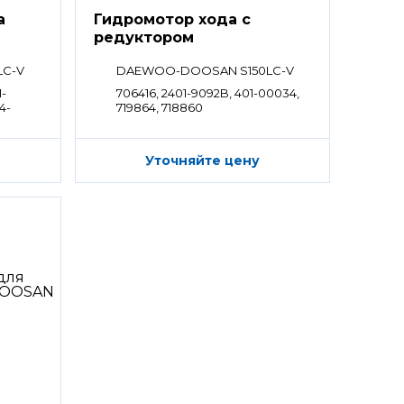
а
Гидромотор хода с
редуктором
LC-V
DAEWOO-DOOSAN S150LC-V
1-
706416, 2401-9092B, 401-00034,
4-
719864, 718860
Уточняйте цену