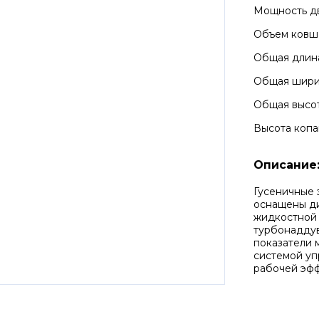
Мощность д
Объем ковш
Общая длин
Общая шир
Общая высо
Высота копа
Описание
Гусеничные
оснащены ди
жидкостной 
турбонаддув
показатели 
системой уп
рабочей эфф