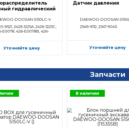
ораспределитель
Датчик давления
вный гидравлический
ределитель)
EWOO-DOOSAN S150LC-V
DAEWOO-DOOSAN S150
0-9521, 2426-1225A, 2426-1225C,
2549-9112, 2547-9045
6-E0078, 426-E0078B, 426-
078A
Уточняйте цену
Уточняйте цену
Запчасти
аличии
В наличии