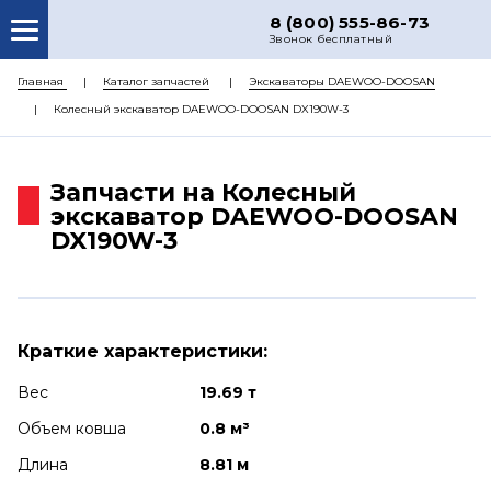
8 (800) 555-86-73
Звонок бесплатный
О НАС
Главная
Каталог запчастей
Экскаваторы DAEWOO-DOOSAN
Колесный экскаватор DAEWOO-DOOSAN DX190W-3
КАТАЛОГ ЗАПЧАСТЕЙ
РЕМОНТ
Запчасти на Колесный
ДОСТАВКА
экскаватор DAEWOO-DOOSAN
DX190W-3
ЦЕНЫ
КОНТАКТЫ
Краткие характеристики:
Вес
19.69 т
Объем ковша
0.8 м³
Длина
8.81 м