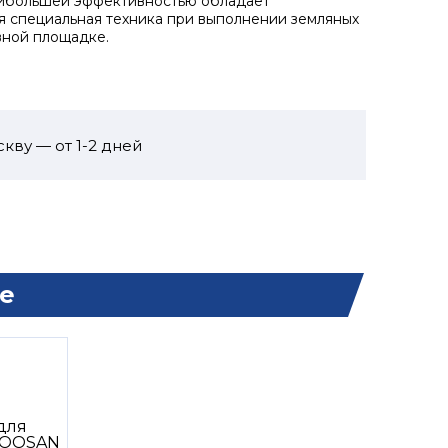
аибольшей эффективностью обладает
я специальная техника при выполнении земляных
вной площадке.
кву — от 1-2 дней
е