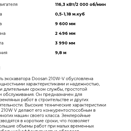
вигателя
116,3 кВт/2 000 об/мин
а
0,5-1,18 м.куб
а
9 600 мм
ина
2 496 мм
та
3 990 мм
ния
9,8 м
:
ь экскаватора Doosan 210W-V обусловлена
щностными характеристиками и надежностью,
и длительным сроком службы, простотой
и обслуживания. Он предназначен для
земляных работ в строительстве и других
ятельности. Высокие технические характеристики
r 210W V делают его конкурентоспособным в
ногих машин своего класса. Землеройные
зводятся в короткие сроки, что позволяет
ольшие объемы работ при малых временных