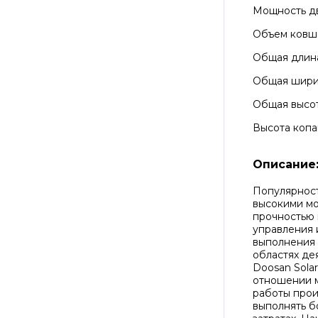
Мощность д
Объем ковш
Общая длин
Общая шир
Общая высо
Высота копа
Описание
Популярност
высокими мо
прочностью 
управления 
выполнения 
областях де
Doosan Sola
отношении м
работы прои
выполнять б