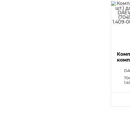
Комп
комп
DA
704
1.4
00