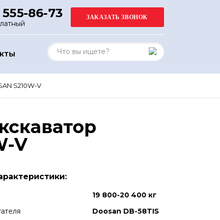
 555-86-73
платный
АКТЫ
AN S210W-V
кскаватор
W-V
арактеристики:
19 800-20 400 кг
гателя
Doosan DB-58TIS