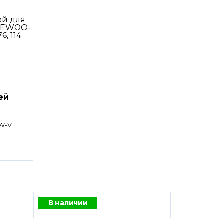
ей
W-V
В наличии