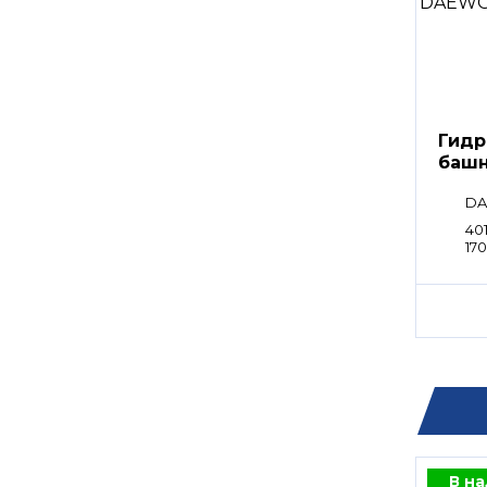
Гидр
башн
DA
40
17
24
00
В н