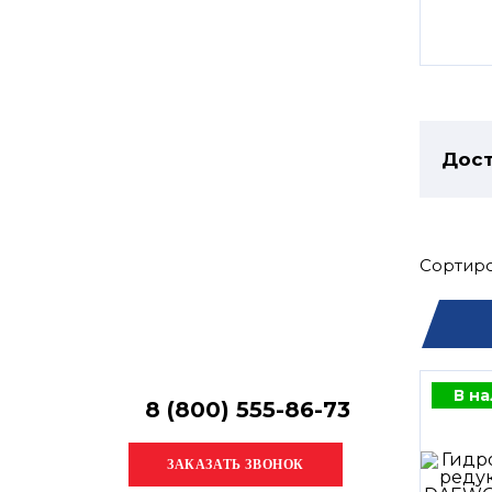
Остались
вопросы?
Получите консультацию
специалиста!
Дост
Сортиро
В н
8 (800) 555-86-73