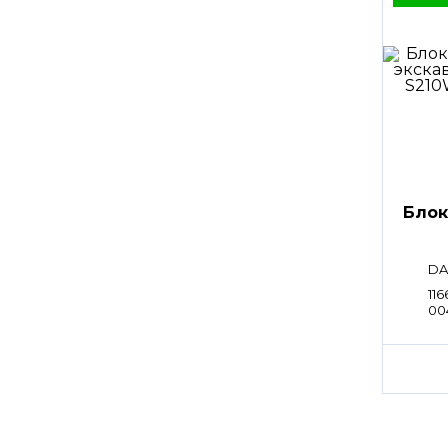
Блок
DA
116
00