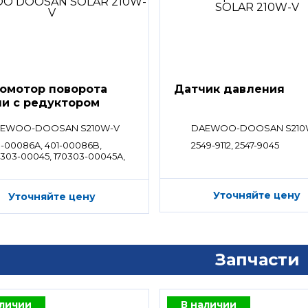
омотор поворота
Датчик давления
и с редуктором
EWOO-DOOSAN S210W-V
DAEWOO-DOOSAN S210
1-00086A, 401-00086B,
2549-9112, 2547-9045
0303-00045, 170303-00045A,
04-1063J, K1004160A, 130426-
004
Уточняйте цену
Уточняйте цену
Запчасти
аличии
В наличии