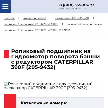
8 (800) 555-86-73
Звонок бесплатный
О НАС
Главная
Каталог запчастей
Экскаваторы CATERPILLAR
Гусеничный экскаватор CATERPILLAR 390F
Роликовый подшипник для
КАТАЛОГ ЗАПЧАСТЕЙ
гусеничный экскаватор CATERPILLAR 390F (295-9432)
РЕМОНТ
ДОСТАВКА
Роликовый подшипник на
ЦЕНЫ
Гидромотор поворота башни
с редуктором CATERPILLAR
КОНТАКТЫ
390F (295-9432)
Каталожные номера: