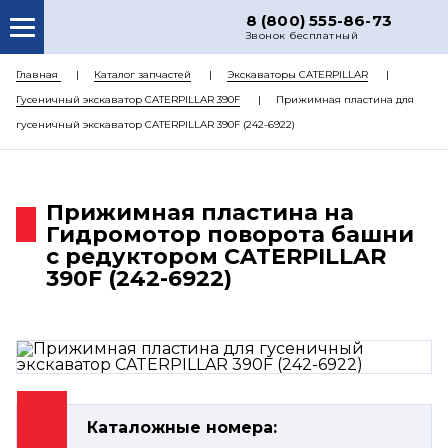
8 (800) 555-86-73
Звонок бесплатный
О НАС
Главная
Каталог запчастей
Экскаваторы CATERPILLAR
Гусеничный экскаватор CATERPILLAR 390F
Прижимная пластина для
КАТАЛОГ ЗАПЧАСТЕЙ
гусеничный экскаватор CATERPILLAR 390F (242-6922)
РЕМОНТ
ДОСТАВКА
Прижимная пластина на
ЦЕНЫ
Гидромотор поворота башни
с редуктором CATERPILLAR
КОНТАКТЫ
390F (242-6922)
Каталожные номера: