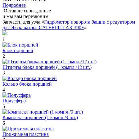
Подробнее
Оставьте свои данные
и мы вам перезвоним
Запчасти для узла «
Гидромотор поворота башни с редуктором
для Экскаватора CATERPILLAR 390F
»
1
Блок поршней
2
Штифты блока поршней (1 компл./12 шт.)
3
Кольцо блока поршней
4
Полусфера
5
Комплект поршней (1 компл./9 шт.)
6
Прижимная пластина