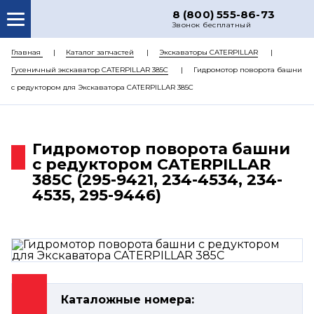
8 (800) 555-86-73
Звонок бесплатный
О НАС
Главная
Каталог запчастей
Экскаваторы CATERPILLAR
Гусеничный экскаватор CATERPILLAR 385C
Гидромотор поворота башни
КАТАЛОГ ЗАПЧАСТЕЙ
с редуктором для Экскаватора CATERPILLAR 385C
РЕМОНТ
ДОСТАВКА
Гидромотор поворота башни
ЦЕНЫ
с редуктором CATERPILLAR
385C (295-9421, 234-4534, 234-
КОНТАКТЫ
4535, 295-9446)
Каталожные номера: