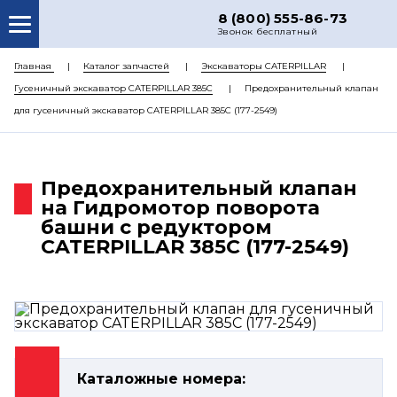
8 (800) 555-86-73
Звонок бесплатный
О НАС
Главная
Каталог запчастей
Экскаваторы CATERPILLAR
Гусеничный экскаватор CATERPILLAR 385C
Предохранительный клапан
КАТАЛОГ ЗАПЧАСТЕЙ
для гусеничный экскаватор CATERPILLAR 385C (177-2549)
РЕМОНТ
ДОСТАВКА
Предохранительный клапан
ЦЕНЫ
на Гидромотор поворота
башни с редуктором
КОНТАКТЫ
CATERPILLAR 385C (177-2549)
Каталожные номера: