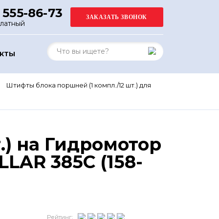
 555-86-73
платный
АКТЫ
Штифты блока поршней (1 компл./12 шт.) для
.) на Гидромотор
LAR 385C (158-
Рейтинг: