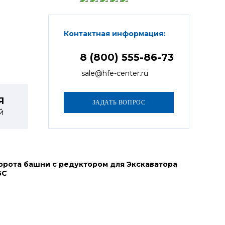
Контактная информация:
8 (800) 555-86-73
sale@hfe-center.ru
Я
й
орота башни с редуктором для Экскаватора
5C