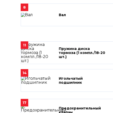
8
Вал
11
Пружина диска
тормоза (1 компл./18-20
шт.)
14
Игольчатый
подшипник
17
Предохранительный
клапан