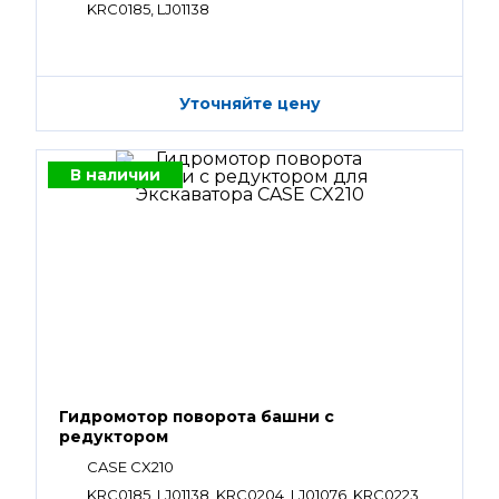
KRC0185, LJ01138
Уточняйте цену
В наличии
Гидромотор поворота башни с
редуктором
CASE CX210
KRC0185, LJ01138, KRC0204, LJ01076, KRC0223,